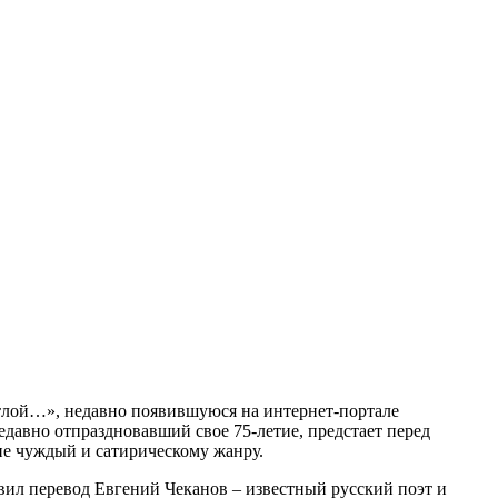
етлой…», недавно появившуюся на интернет-портале
едавно отпраздновавший свое 75-летие, предстает перед
не чуждый и сатирическому жанру.
вил перевод Евгений Чеканов – известный русский поэт и