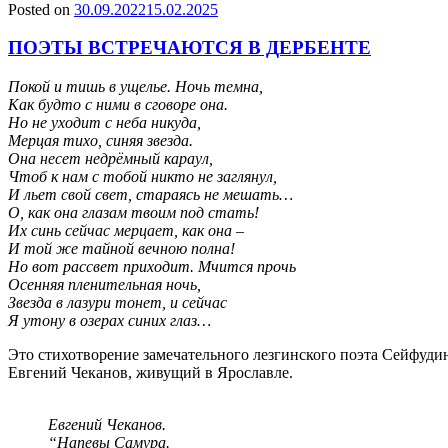
Posted on
30.09.2022
15.02.2025
ПОЭТЫ ВСТРЕЧАЮТСЯ В ДЕРБЕНТЕ
Покой и тишь в ущелье. Ночь темна,
Как будто с ними в сговоре она.
Но не уходит с неба никуда,
Мерцая тихо, синяя звезда.
Она несет недрёмный караул,
Чтоб к нам с тобой никто не заглянул,
И льет свой свет, стараясь не мешать…
О, как она глазам твоим под стать!
Их синь сейчас мерцает, как она –
И той же тайной вечною полна!
Но вот рассвет приходит. Мчится прочь
Осенняя пленительная ночь,
Звезда в лазури тонет, и сейчас
Я утону в озерах синих глаз…
Это стихотворение замечательного лезгинского поэта Сейфудин
Евгений Чеканов, живущий в Ярославле.
Евгений Чеканов.
“Напевы Самура.