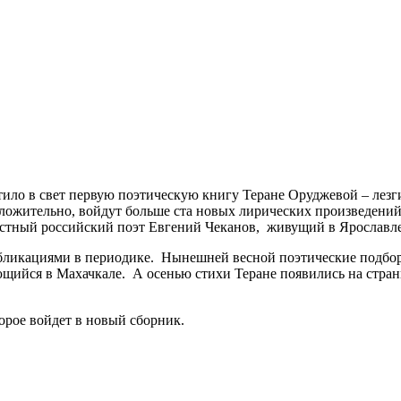
ило в свет первую поэтическую книгу Теране Оруджевой – лезг
оложительно, войдут больше ста новых лирических произведени
вестный российский поэт Евгений Чеканов, живущий в Ярославле
убликациями в периодике. Нынешней весной поэтические подбор
ийся в Махачкале. А осенью стихи Теране появились на страни
орое войдет в новый сборник.