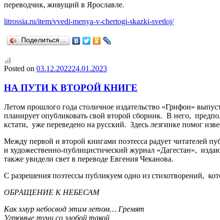
переводчик, живущий в Ярославле.
litrossia.ru/item/vvedi-menya-v-chertogi-skazki-svetloj/
Поделиться…
Posted on
03.12.2022
24.01.2023
НА ПУТИ К ВТОРОЙ КНИГЕ
Летом прошлого года столичное издательство «Грифон» выпуст
планирует опубликовать свой второй сборник. В него, предп
кстати, уже переведено на русский. Здесь лезгинке помог из
Между первой и второй книгами поэтесса радует читателей п
и художественно-публицистический журнал «Дагестан», издающ
также увидели свет в переводе Евгения Чеканова.
С разрешения поэтессы публикуем одно из стихотворений, кот
ОБРАЩЕНИЕ К НЕБЕСАМ
Как хмур небосвод этим летом… Гремят
Угрюмые тучи со злобой такой,