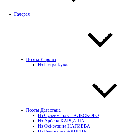
Галерея
Поэты Европы
Из Петра Кукала
Поэты Дагестана
Из Сулеймана СТАЛЬСКОГО
Из Арбена КАРДАША
Из Фейзудина НАГИЕВА
Из Кейседина АЛИЕВА