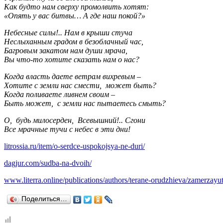
Как будто нам сверху промолвить хотят:
«Опять у вас битвы… А где наш покой?»
Небесные силы!.. Нам в крыши стуча
Неслыханным градом в безоблачный час,
Багровым закатом нам души мрача,
Вы что-то хотите сказать нам о нас?
Когда власть даете ветрам вихревым –
Хотите с земли нас смести, может быть?
Когда поливаете ливнем своим –
Быть может, с земли нас пытаетесь смыть?
О, будь милосерден, Всевышний!.. Сгони
Все мрачные тучи с небес в эти дни!
litrossia.ru/item/o-serdce-uspokojsya-ne-duri/
dagjur.com/sudba-na-dvoih/
www.literra.online/publications/authors/terane-orudzhieva/zamerzayut
Поделиться…