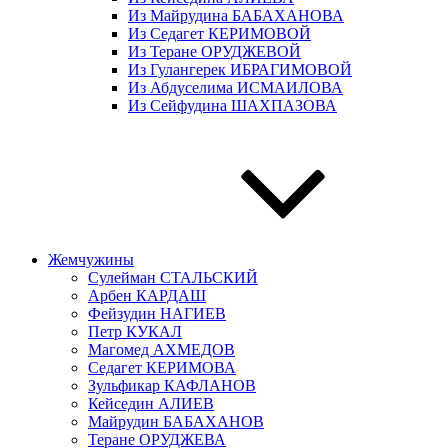
Из Майрудина БАБАХАНОВА
Из Седагет КЕРИМОВОЙ
Из Теране ОРУДЖЕВОЙ
Из Гулангерек ИБРАГИМОВОЙ
Из Абдуселима ИСМАИЛОВА
Из Сейфудина ШАХПАЗОВА
Жемчужины
Сулейман СТАЛЬСКИЙ
Арбен КАРДАШ
Фейзудин НАГИЕВ
Петр КУКАЛ
Магомед АХМЕДОВ
Седагет КЕРИМОВА
Зульфикар КАФЛАНОВ
Кейседин АЛИЕВ
Майрудин БАБАХАНОВ
Теране ОРУДЖЕВА