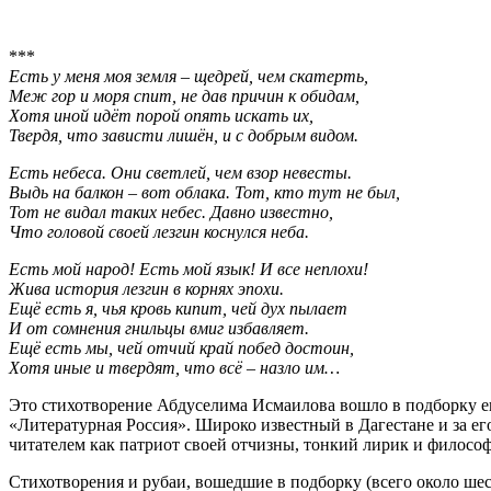
***
Есть у меня моя земля – щедрей, чем скатерть,
Меж гор и моря спит, не дав причин к обидам,
Хотя иной идёт порой опять искать их,
Твердя, что зависти лишён, и с добрым видом.
Есть небеса. Они светлей, чем взор невесты.
Выдь на балкон – вот облака. Тот, кто тут не был,
Тот не видал таких небес. Давно известно,
Что головой своей лезгин коснулся неба.
Есть мой народ! Есть мой язык! И все неплохи!
Жива история лезгин в корнях эпохи.
Ещё есть я, чья кровь кипит, чей дух пылает
И от сомнения гнильцы вмиг избавляет.
Ещё есть мы, чей отчий край побед достоин,
Хотя иные и твердят, что всё – назло им…
Это стихотворение Абдуселима Исмаилова вошло в подборку е
«Литературная Россия». Широко известный в Дагестане и за его
читателем как патриот своей отчизны, тонкий лирик и философ
Стихотворения и рубаи, вошедшие в подборку (всего около шес