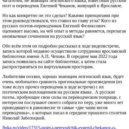
читателей, не знающих лезгинского языка, известный русский
поэт и переводчик Евгений Чеканов, живущий в Ярославле.
Но как конкретно он это сделал? Какими принципами при
этом руководствовался, что ставил во главу угла? Кого из
русских поэтов-переводчиков Евгений Феликсович
оценивает высоко, на чей опыт и методы равняется, перелагая
иноязычные сочинения на русский язык?
Обо всём этом он подробно рассказал в ходе видеовстречи,
запись которой недавно осуществили сотрудники ярославской
библиотеки имени А.П. Чехова. В середине мая 2022 года
запись появилась на сайте библиотеки, а затем стала
распространяться по виртуальным просторам.
Любителям поэзии, хорошо знающим лезгинский язык, будет
очень любопытно сравнить оригинальные произведения (их
тоже вслух прочел переводчик в ходе встречи) с их
поэтическим воплощением на русском языке. А русские
поэты, пробующие свои силы на переводческом поприще, с
интересом послушают своего собрата по перу, уже много лет
приводящего в равновесие те самые «две чаши весов
переводчика», о которых писал в середине прошлого столетия
Николай Заболоцкий.
flnka.ru/video/17315-pojet-i-perevodchik-evgenij-chekanov-o-