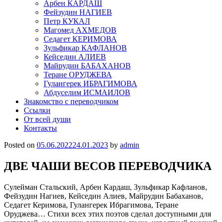
Арбен КАРДАШ
Фейзудин НАГИЕВ
Петр КУКАЛ
Магомед АХМЕДОВ
Седагет КЕРИМОВА
Зульфикар КАФЛАНОВ
Кейседин АЛИЕВ
Майрудин БАБАХАНОВ
Теране ОРУДЖЕВА
Гулангерек ИБРАГИМОВА
Абдуселим ИСМАИЛОВ
Знакомство с переводчиком
Ссылки
От всей души
Контакты
Posted on
05.06.2022
24.01.2023
by
admin
ДВЕ ЧАШИ ВЕСОВ ПЕРЕВОДЧИКА
Сулейман Стальский, Арбен Кардаш, Зульфикар Кафланов,
Фейзудин Нагиев, Кейседин Алиев, Майрудин Бабаханов,
Седагет Керимова, Гулангерек Ибрагимова, Теране
Оруджева… Стихи всех этих поэтов сделал доступными для