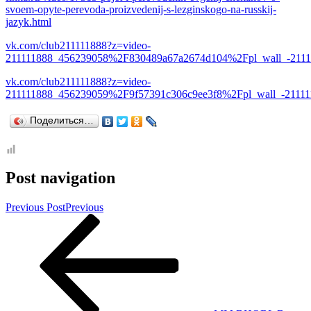
svoem-opyte-perevoda-proizvedenij-s-lezginskogo-na-russkij-
jazyk.html
vk.com/club211111888?z=video-
211111888_456239058%2F830489a67a2674d104%2Fpl_wall_-2111
vk.com/club211111888?z=video-
211111888_456239059%2F9f57391c306c9ee3f8%2Fpl_wall_-21111
Поделиться…
Post navigation
Previous Post
Previous