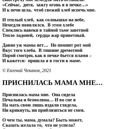
«Сейчас, дитя, зажгу огонь я в печке…»
И к печи шла, чтоб свежий хлеб испечь мне.
И теплый хлеб, как солнышко на небе,
Немедля появлялся. В этом хлебе
Спеклись навеки в тайной тьме заветной
Тепло ладоней, сердца жар приветный.
Давно уж мамы нет… Но помнит рот мой
Вкус того хлеба. В тишине дремотной
Порой смотрю, как в печке бьется пламя –
И кажется: пришла я в гости к маме.
© Евгений Чеканов, 2021
ПРИСНИЛАСЬ МАМА МНЕ…
Приснилась мама мне. Она сидела
Печальна и безмолвна… И во сне я
На мать свою лишь издали глядела,
Ни крикнуть, ни приблизиться не смея.
О чем ты, мама, думала? Быть может,
Сказать желала то, что не успела?