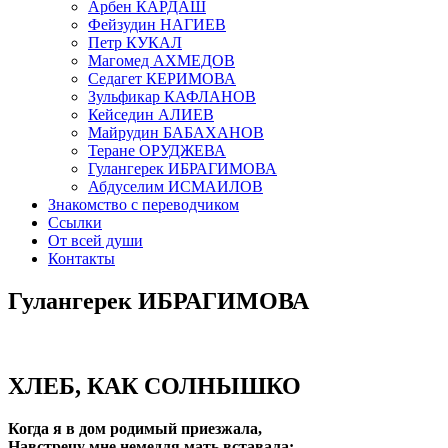
Арбен КАРДАШ
Фейзудин НАГИЕВ
Петр КУКАЛ
Магомед АХМЕДОВ
Седагет КЕРИМОВА
Зульфикар КАФЛАНОВ
Кейседин АЛИЕВ
Майрудин БАБАХАНОВ
Теране ОРУДЖЕВА
Гулангерек ИБРАГИМОВА
Абдуселим ИСМАИЛОВ
Знакомство с переводчиком
Ссылки
От всей души
Контакты
Гулангерек ИБРАГИМОВА
ХЛЕБ, КАК СОЛНЫШКО
Когда я в дом родимый приезжала,
Навстречу мне немедля мать вставала: