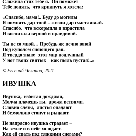
Сложила стих тебе я. Он поможет
Тебе понять, что крикнуть я хотела:
«Спасибо, мама!.. Буду до могилы
Я помнить дар твой – жизни дар счастливый.
Спасибо, что вскормила и взрастила
И воспитала верной и правдивой.
Ты не со мной… Пребудь же вечно юной
Под куполом сияющего рая.
Я твердо знаю: этот мир подлунный
У ног твоих святых – как пыль пустая!..»
© Евгений Чеканов, 2021
ИВУШКА
Ивушка, избитая дождями,
Молча плачешь ты, дрожа ветвями.
Словно слезы, листья опадают
И безмолвно стонут и рыдают.
Не напрасно ивушка страдает –
На земле и в небе холодает.
Как ей спать под тяжкими снегами?