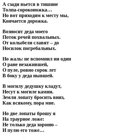
А сзади вьется в тишине
Толпа-сороконожка…
Но вот приходим к месту мы,
Кончается дорожка.
Возносит деда моего
Поток речей похвальных.
От колыбели славят – до
Носилок погребальных.
Но жаль: не вспомнил ни один
О ране незажившей,
О пуле, ровно сорок лет
В боку у деда нывшей.
В могилу дедушку кладут,
Несут к могиле камни.
Земли лопату бросить вниз,
Как всякому, пора мне.
Но две лопаты брошу я
На траурное ложе:
Не только деда хороню –
И пулю его тоже…