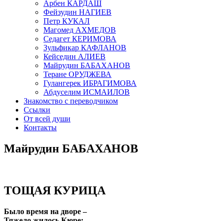
Арбен КАРДАШ
Фейзудин НАГИЕВ
Петр КУКАЛ
Магомед АХМЕДОВ
Седагет КЕРИМОВА
Зульфикар КАФЛАНОВ
Кейседин АЛИЕВ
Майрудин БАБАХАНОВ
Теране ОРУДЖЕВА
Гулангерек ИБРАГИМОВА
Абдуселим ИСМАИЛОВ
Знакомство с переводчиком
Ссылки
От всей души
Контакты
Майрудин БАБАХАНОВ
ТОЩАЯ КУРИЦА
Было время на дворе –
Тяжело жилось Кюре: