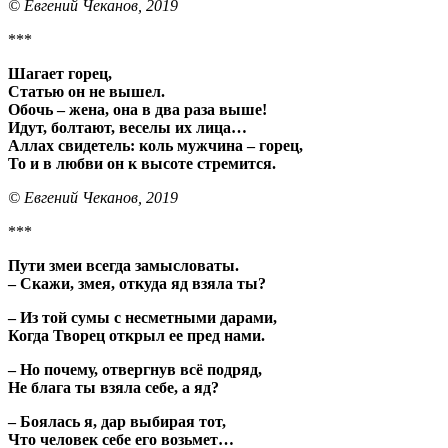
© Евгений Чеканов, 2019
***
Шагает горец,
Статью он не вышел.
Обочь – жена, она в два раза выше!
Идут, болтают, веселы их лица…
Аллах свидетель: коль мужчина –
горец,
То и в любви он к высоте стремится.
© Евгений Чеканов, 2019
***
Пути змеи всегда замысловаты.
–
Скажи, змея, откуда яд взяла ты?
– Из той сумы с несметными дарами,
Когда Творец открыл ее пред нами.
– Но почему, отвергнув всё подряд,
Не блага ты взяла себе, а яд?
– Боялась я, дар выбирая тот,
Что человек себе его возьмет…