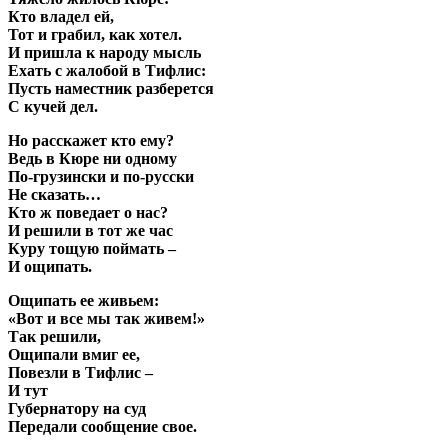
Кто владел ей,
Тот и грабил, как хотел.
И пришла к народу мысль
Ехать с жалобой в Тифлис:
Пусть наместник разберется
С кучей дел.
Но расскажет кто ему?
Ведь в Кюре ни одному
По-грузински и по-русски
Не сказать…
Кто ж поведает о нас?
И решили в тот же час
Куру тощую поймать –
И ощипать.
Ощипать ее живьем:
«Вот и все мы так живем!»
Так решили,
Ощипали вмиг ее,
Повезли в Тифлис –
И тут
Губернатору на суд
Передали сообщение свое.