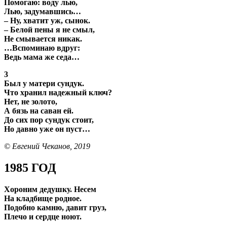
Помогаю: воду лью,
Лью, задумавшись…
– Ну, хватит уж, сынок.
– Белой пены я не смыл,
Не смывается никак.
…Вспоминаю вдруг:
Ведь мама же седа…
3
Был у матери сундук.
Что хранил надежный ключ?
Нет, не золото,
А бязь на саван ей.
До сих пор сундук стоит,
Но давно уже он пуст…
© Евгений Чеканов, 2019
1985 ГОД
Хороним дедушку. Несем
На кладбище родное.
Подобно камню, давит груз,
Плечо и сердце ноют.