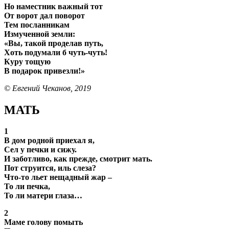
Но наместник важный тот
От ворот дал поворот
Тем посланникам
Измученной земли:
«Вы, такой проделав путь,
Хоть подумали б чуть-чуть!
Куру тощую
В подарок привезли!»
© Евгений Чеканов, 2019
МАТЬ
1
В дом родной приехал я,
Сел у печки и сижу.
И заботливо, как прежде, смотрит мать.
Пот струится, иль слеза?
Что-то льет нещадный жар –
То ли печка,
То ли матери глаза…
2
Маме голову помыть