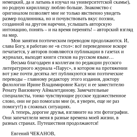
немецкий, да и латынь я изучал на университетской скамье),
но родную кириллицу люблю больше. Знакомство с
оригиналом позволяет мне не только явственно увидеть
размер подлинника, но и почувствовать вкус поэзии,
созданной на другом наречии, услышать авторскую
интонацию, понять – и на время перенять! – авторский взгляд
на мир.
Мои занятия поэтическим переводом продолжаются. И,
слава Богу, я работаю не «в стол»: всё переведенное вскоре
печатается, у авторов появляются публикации в газетах и
журналах, выходят книги стихов на русском языке…
Весьма благодарен я коллегам по редакции русского
литературного журнала «Парус», в котором на протяжении
вот уже почти десятка лет публикуются мои поэтические
переводы – главному редактору этого издания, доктору
филологии Ирине Владимировне Калус и ее заместителю
Ренату Ваизовичу Аймалетдинову. Замечательные
специалисты, тонко чувствующие русское художественное
слово, они не раз помогали мне (и, я уверен, еще не раз
помогут!) в сложных ситуациях.
А теперь, дорогие друзья, взгляните на эти фотографии.
Они запечатлели меня в разные времена моей жизни, в
разных странах. Путешествия продолжаются!
Евгений ЧЕКАНОВ,