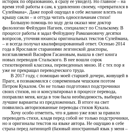
историк по образованию, я сразу ее увидел). Но главное – на
время этой работы я сам, к удивлению своему, «превратился в
Сулеймана». Даже порой ощущал в себе желание влезть на
крышу сакли – и оттуда читать односельчанам стихи!
Большую помощь по ходу дела оказал мне доктор
филологии Фейзудин Нагиев, специалист по Стальскому. В
процессе работы я задал Фейзудину Рамазановичу десятки
вопросов, уточняя нюансы оригинальных текстов Сулеймана,
– и всегда получал квалифицированный ответ. Осенью 2014
года в Ярославле стараниями лезгинской диаспоры,
возглавляемой Васифом Гасановым, вышла в свет книга
новых переводов Стальского. В нее вошли сорок
стихотворений классика, переведенных мною. И с тех пор я
уже не прекращал переводческого труда.
В 2017 году, с помощью моей старшей дочери, живущей в
Праге, я познакомился с современным чешским поэтом
Петром Кукалом. Он не только подготовил подстрочники
своих стихов, но и консультировал в процессе перевода,
поправлял меня, когда в том была необходимость, выбирал
лучшие варианты из предложенных. В итоге на свет
появились авторизованные переводы стихов Кукала.
Хочу особо отметить, что я давно уже взял за правило
переводить стихи, кладя перед собой не только подстрочники,
но и оригиналы текстов на языке автора. Не ощущаю в себе
страха перед латиницей (базовый иностранный язык у меня –