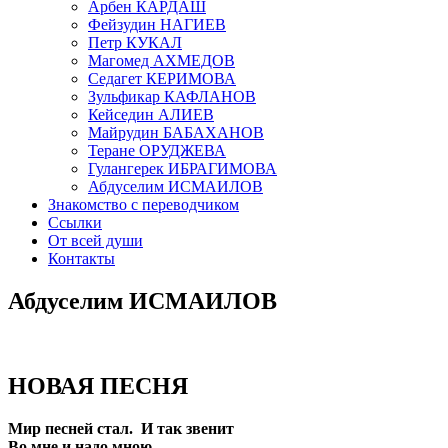
Арбен КАРДАШ
Фейзудин НАГИЕВ
Петр КУКАЛ
Магомед АХМЕДОВ
Седагет КЕРИМОВА
Зульфикар КАФЛАНОВ
Кейседин АЛИЕВ
Майрудин БАБАХАНОВ
Теране ОРУДЖЕВА
Гулангерек ИБРАГИМОВА
Абдуселим ИСМАИЛОВ
Знакомство с переводчиком
Ссылки
От всей души
Контакты
Абдуселим ИСМАИЛОВ
НОВАЯ ПЕСНЯ
Мир песней стал. И так звенит
Во мне и надо мною,