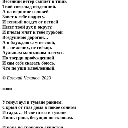
Весенний ветер сыплет в тишь
Твой снегопад нездешний.
А на вершине соловей
Зовет к себе подругу.
И теплый воздух от ветвей
Несет твой дух в округу,
И пчелы мчат к тебе гурьбой
Воздушною дорогой…
А я блуждаю сам не свой,
Я – не жених, не свёкор.
Аульным мальчиком плетусь
По тверди пробужденной
И сам себе сказать боюсь,
Что по уши влюбленный.
© Евгений Чеканов, 2023
***
Утонул аул в тумане раннем,
Скрыл от глаз дома в покое сонном
И сады… И светится в тумане
Лишь тропа, бегущая по склонам.
И пока по тропочке лучистой