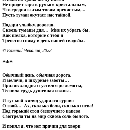
Не придет заря к ручьям кристальным,
Что сродни глазам твоим пречистым, –
Пусть туман окутает нас тайной.
Подари улыбку, дорогая,
Сквозь туманы дня… Мне их убрать бы,
Как шелка, которые с тебя я
Трепетно сниму в день нашей свадьбы.
© Евгений Чеканов, 2023
***
Обычный день, обычная дорога,
И мелочи, и шкурные заботы…
Прилив хандры сгустился до ломоты,
Теснила грудь душевная изжога.
И тут мой взгляд ударился сурово
О твой… Ах, сколько боли, сколько гнева!
Под горький стон беззвучного напева
Смотрела ты на мир сквозь соль былого.
И понял я, что нет причин для хвори