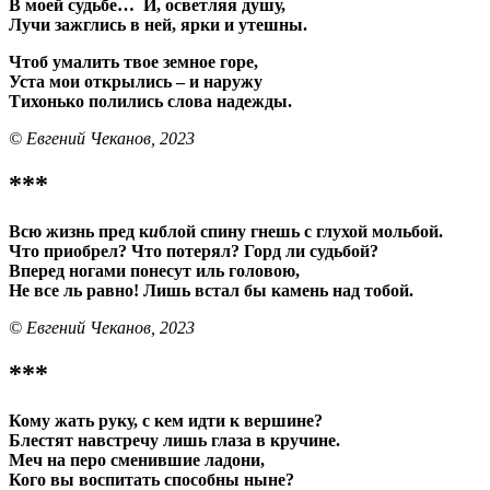
В моей судьбе… И, осветляя душу,
Лучи зажглись в ней, ярки и утешны.
Чтоб умалить твое земное горе,
Уста мои открылись – и наружу
Тихонько полились слова надежды.
© Евгений Чеканов, 2023
***
Всю жизнь пред к
и
блой спину гнешь с глухой мольбой.
Что приобрел? Что потерял? Горд ли судьбой?
Вперед ногами понесут иль головою,
Не все ль равно! Лишь встал бы камень над тобой.
© Евгений Чеканов, 2023
***
Кому жать руку, с кем идти к вершине?
Блестят навстречу лишь глаза в кручине.
Меч на перо сменившие ладони,
Кого вы воспитать способны ныне?