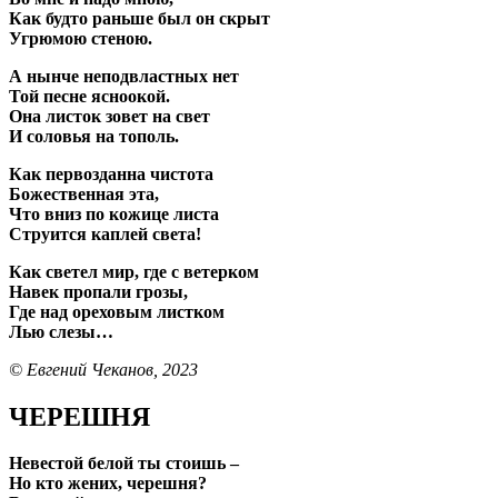
Как будто раньше был он скрыт
Угрюмою стеною.
А нынче неподвластных нет
Той песне ясноокой.
Она листок зовет на свет
И соловья на тополь.
Как первозданна чистота
Божественная эта,
Что вниз по кожице листа
Струится каплей света!
Как светел мир, где с ветерком
Навек пропали грозы,
Где над ореховым листком
Лью слезы…
© Евгений Чеканов, 2023
ЧЕРЕШНЯ
Невестой белой ты стоишь –
Но кто жених, черешня?