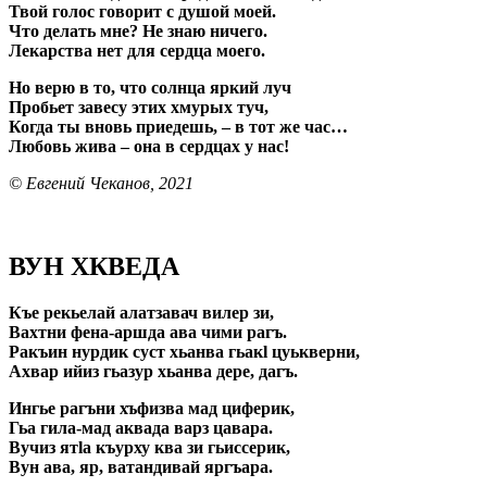
Твой голос говорит с душой моей.
Что делать мне? Не знаю ничего.
Лекарства нет для сердца моего.
Но верю в то, что солнца яркий луч
Пробьет завесу этих хмурых туч,
Когда ты вновь приедешь, – в тот же час…
Любовь жива – она в сердцах у нас!
© Евгений Чеканов, 2021
ВУН ХКВЕДА
Къе рекьелай алатзавач вилер зи,
Вахтни фена-аршда ава чими рагъ.
Ракъин нурдик суст хьанва гьакl цуькверни,
Ахвар ийиз гьазур хьанва дере, дагъ.
Ингье рагъни хъфизва мад циферик,
Гьа гила-мад аквада варз цавара.
Вучиз ятlа къурху ква зи гьиссерик,
Вун ава, яр, ватандивай яргъара.