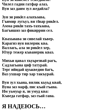
Чилел гадни гатфар алаз,
Вун заз даим зул жедайла?
Зун зи рикlел алахъзава,
Гъимир лугьуз, ви тlвар рикlел.
Амма рикlи тахъ-тахъзава,
Багъишиз заз фикиррин сел.
Квахьнава зи сивелай хъвер.
Карагиз вун вилерик ква.
Валлагь, ала зи рикlел хер,
Юзур тежер къванерик кваз.
Михьи цавал хъуьрезвай рагъ,
Садлагьана циф татурай.
Терг ийидай цуькведин багъ,
Ваз ухшар тир хар такъурай.
Вун зул хьана, вилик кьуьд квай,
Вуна заз марф, пис къай гъана.
Им уьмуьр я, зи умуд ква:
Къведа гатфар, заз гьай гана.
Я НАДЕЮСЬ…