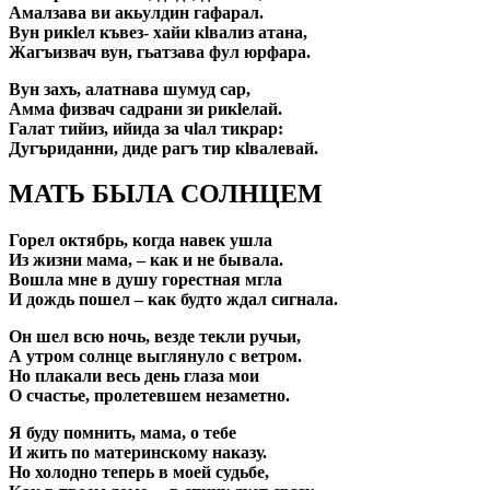
Амалзава ви акьулдин гафарал.
Вун рикlел къвез- хайи кlвализ атана,
Жагъизвач вун, гьатзава фул юрфара.
Вун захъ, алатнава шумуд сар,
Амма физвач садрани зи рикlелай.
Галат тийиз, ийида за чlал тикрар:
Дугъриданни, диде рагъ тир кlвалевай.
МАТЬ БЫЛА СОЛНЦЕМ
Горел октябрь, когда навек ушла
Из жизни мама, – как и не бывала.
Вошла мне в душу горестная мгла
И дождь пошел – как будто ждал сигнала.
Он шел всю ночь, везде текли ручьи,
А утром солнце выглянуло с ветром.
Но плакали весь день глаза мои
О счастье, пролетевшем незаметно.
Я буду помнить, мама, о тебе
И жить по материнскому наказу.
Но холодно теперь в моей судьбе,