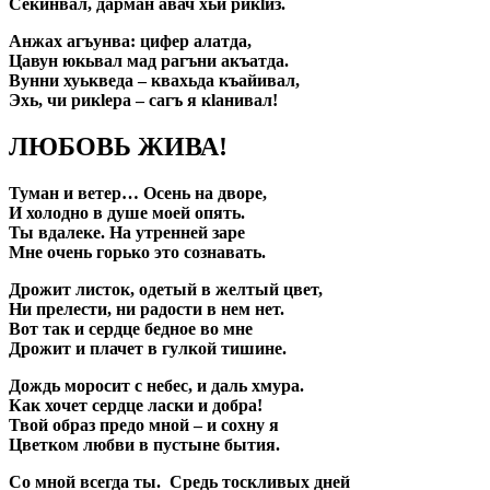
Секинвал, дарман авач хьи рикlиз.
Анжах агъунва: цифер алатда,
Цавун юкьвал мад рагъни акъатда.
Вунни хуькведа – квахьда къайивал,
Эхь, чи рикlера – сагъ я кlанивал!
ЛЮБОВЬ ЖИВА!
Туман и ветер… Осень на дворе,
И холодно в душе моей опять.
Ты вдалеке. На утренней заре
Мне очень горько это сознавать.
Дрожит листок, одетый в желтый цвет,
Ни прелести, ни радости в нем нет.
Вот так и сердце бедное во мне
Дрожит и плачет в гулкой тишине.
Дождь моросит с небес, и даль хмура.
Как хочет сердце ласки и добра!
Твой образ предо мной – и сохну я
Цветком любви в пустыне бытия.
Со мной всегда ты. Средь тоскливых дней