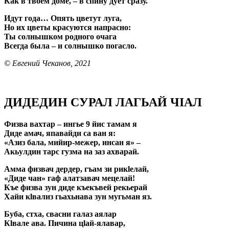
Как в твоем доме, – в спину дует сразу.
Идут года… Опять цветут луга,
Но их цветы красуются напрасно:
Ты солнышком родного очага
Всегда была – и солнышко погасло.
© Евгений Чеканов, 2021
ДИДЕДИН СУРАЛ ЛАГЬАЙ ЧIАЛ
Физва вахтар – ингье 9 йис тамам я
Диде амач, япавайди са ван я:
«Азиз бала, мийир-межер, инсан я» –
Акьулдин тарс гузма на заз ахварай.
Амма физвач дердер, гъам зи рикlелай,
«Диде чан» гаф алатзавач мецелай!
Къе физва зун диде къекъвей рекьерай
Хайи кlвализ гьахьнава зун мугьман яз.
Буба, стха, свасни галаз аялар
Кlвале ава. Пичина цlай-ялавар,