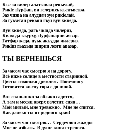
Къе зи вилер алатзавач рекьелай,
Рикlе тlурфан, ви гелерихъ къекъвезва.
Заз чизва на алуднач зун рикlелай,
За гуьзетай рекьяй гъуз вун хкведа.
Вун хкведа, рагъ чкlида чилериз,
Квахьда къурху, тlурфанарни аязар.
Гатфар жеда, цуьк акъудда чилериз,
Рикlиз гьахьда ширин лезги авазар.
ТЫ ВЕРНЕШЬСЯ
За часом час смотрю я на дорогу.
Всё ниже солнце в местности старинной.
Цветы тихонько дремлют. Понемногу
Готовятся ко сну гора с долиной.
Вот солнышко за облако садится,
А там и месяц вверх взлетит, сияя…
Мой милый, мне тревожно. Мне не спится.
Как далеко ты от родного края!
За часом час смотрю… Сердечной жажды
Мне не избыть. В душе кипят тревоги.