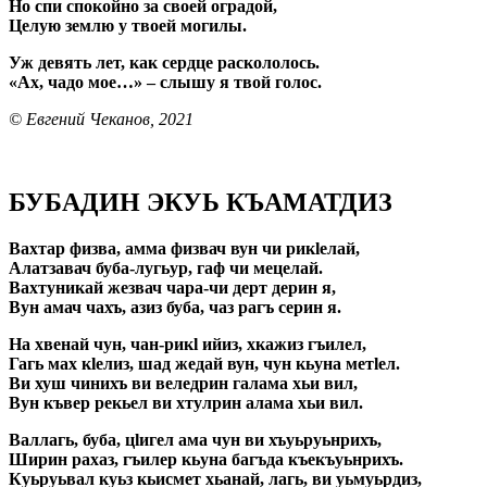
Но спи спокойно за своей оградой,
Целую землю у твоей могилы.
Уж девять лет, как сердце раскололось.
«Ах, чадо мое…» – слышу я твой голос.
© Евгений Чеканов, 2021
БУБАДИН ЭКУЬ КЪАМАТДИЗ
Вахтар физва, амма физвач вун чи рикlелай,
Алатзавач буба-лугьур, гаф чи мецелай.
Вахтуникай жезвач чара-чи дерт дерин я,
Вун амач чахъ, азиз буба, чаз рагъ серин я.
На хвенай чун, чан-рикl ийиз, хкажиз гъилел,
Гагь мах кlелиз, шад жедай вун, чун кьуна метlел.
Ви хуш чинихъ ви веледрин галама хьи вил,
Вун къвер рекьел ви хтулрин алама хьи вил.
Валлагь, буба, цlигел ама чун ви хъуьруьнрихъ,
Ширин рахаз, гъилер кьуна багъда къекъуьнрихъ.
Куьруьвал куьз кьисмет хьанай, лагь, ви уьмуьрдиз,