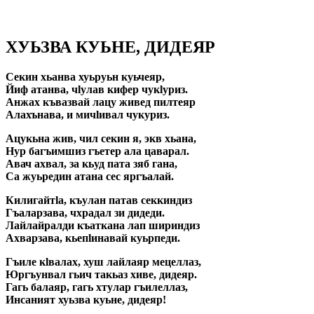
ХУЬЗВА КУЬНЕ, ДИДЕЯР
Секин хьанва хуьруьн куьчеяр,
Йиф атанва, чlулав кифер чукlуриз.
Анжах къвазвай лацу живед пилтеяр
Алахънава, и мичlивал чукуриз.
Ацукьна жив, чил секин я, экв хьана,
Нур багъимшиз гъетер ала цаварал.
Авач ахвал, за кьуд пата зяб гана,
Са жуьредин атана сес яргъалай.
Килигайтlа, къулан патав секкиндиз
Гъаларзава, чхрадал зи дидеди.
Лайлайралди къаткана лап шириндиз
Ахварзава, кьепlинавай куьрпеди.
Гъиле кlвалах, хуш лайлаяр мецеллаз,
Юргъунвал гьич такьаз хиве, дидеяр.
Гагь балаяр, гагь хтулар гъилеллаз,
Инсаният хуьзва куьне, дидеяр!