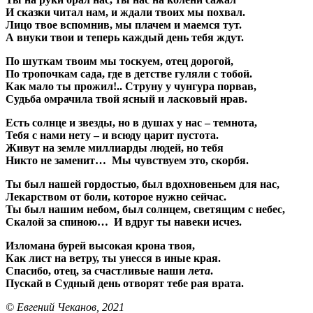
И сказки читал нам, и ждали твоих мы похвал.
Лицо твое вспомнив, мы плачем и маемся тут.
А внуки твои и теперь каждый день тебя ждут.
По шуткам твоим мы тоскуем, отец дорогой,
По тропочкам сада, где в детстве гуляли с тобой.
Как мало ты прожил!.. Струну у чунгура порвав,
Судьба омрачила твой ясный и ласковый нрав.
Есть солнце и звезды, но в душах у нас – темнота,
Тебя с нами нету – и всюду царит пустота.
Живут на земле миллиарды людей, но тебя
Никто не заменит… Мы чувствуем это, скорбя.
Ты был нашей гордостью, был вдохновеньем для нас,
Лекарством от боли, которое нужно сейчас.
Ты был нашим небом, был солнцем, светящим с небес,
Скалой за спиною… И вдруг ты навеки исчез.
Изломана бурей высокая крона твоя,
Как лист на ветру, ты унесся в иные края.
Спасибо, отец, за счастливые наши лет
а
.
Пускай в Судный день отворят тебе рая врата.
© Евгений Чеканов, 2021