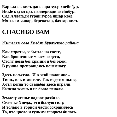
Баркалла, квез, дагълара хуьр хвейибур,
Никlе къуьл цаз, гъилеривди гвейибур.
Сад Аллагьди гурай зурба яшар квез,
Мягькем чанар, берекатар, бахтар квез.
СПАСИБО ВАМ
Жителям села Хпедж Курахского района
Как с
и
роты, забытые на свете,
Как брошенные мачехою дети,
Стоят дома без крыши и без окон,
В руины превращаясь понемногу.
Здесь пол-села. И в этой половине –
Тишь, как в могиле. Так ведется ныне,
Хотя когда-то свадьбы здесь играли,
Кипела жизнь и не было печали.
Землетрясенье надвое разбило
Селенье Хпедж, его былую силу.
И только в горной части сохранилось
То, что цвело и гулким сердцем билось.