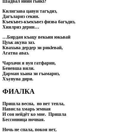
Шадвал ийин гьикl?
Килигзава цавун тагъдиз,
Дагълариз секин.
Къекъвез-къекъвез физва багъдиз,
Хиялриз дерин…
…Бирдан къацу векьин юкьвай
Цуьк акуна заз.
Квахьна дердер зи рикlевай,
Агатна аваз.
Чархачи я вун гатфарин,
Беневша вили.
Дарман хьана зи гъамариз,
Хъувуна дири.
ФИАЛКА
Пришла весна, но нет тепла,
Нависла хмарь земная
И сон нейдёт ко мне. Пришла
Бессонница ночная.
Ночь не спала, покоя нет,