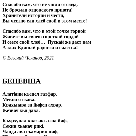
Спасибо вам, что не ушли отсюда,
Не бросили отцовского приюта!
Хранители истории и чести,
Вы честно ели хлеб свой в этом месте!
Спасибо вам, что в этой точке горной
Живете вы своею горсткой гордой
И сеете свой хлеб… Пускай же даст вам
Аллах Единый радости и счастья!
© Евгений Чеканов, 2021
БЕНЕВША
Алатlани къецел гатфар,
Мекьи я гьава.
Квахьнава зи йифен ахвар,
Жезвач хьи дава.
Къурхувал кваз акъатна йиф,
Секин хьанач рикl.
Чанда ава гъамарин циф,