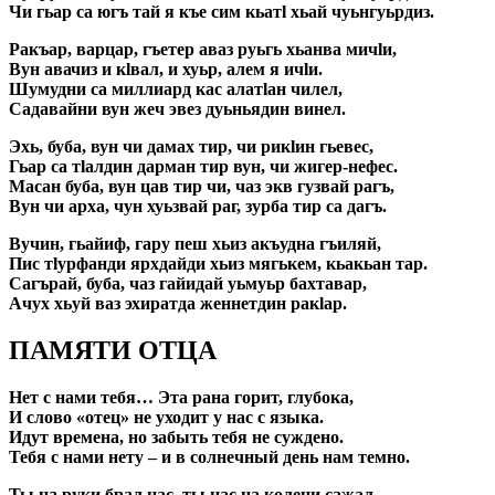
Чи гьар са югъ тай я къе сим кьатl хьай чуьнгуьрдиз.
Ракъар, варцар, гъетер аваз руьгь хьанва мичlи,
Вун авачиз и кlвал, и хуьр, алем я ичlи.
Шумудни са миллиард кас алатlан чилел,
Садавайни вун жеч эвез дуьньядин винел.
Эхь, буба, вун чи дамах тир, чи рикlин гьевес,
Гьар са тlалдин дарман тир вун, чи жигер-нефес.
Масан буба, вун цав тир чи, чаз экв гузвай рагъ,
Вун чи арха, чун хуьзвай раг, зурба тир са дагъ.
Вучин, гьайиф, гару пеш хьиз акъудна гъиляй,
Пис тlурфанди ярхдайди хьиз мягькем, кьакьан тар.
Сагърай, буба, чаз гайидай уьмуьр бахтавар,
Ачух хьуй ваз эхиратда женнетдин ракlар.
ПАМЯТИ ОТЦА
Нет с нами тебя… Эта рана горит, глубока,
И слово «отец» не уходит у нас с языка.
Идут времена, но забыть тебя не суждено.
Тебя с нами нету – и в солнечный день нам темно.
Ты на руки брал нас, ты нас на колени сажал