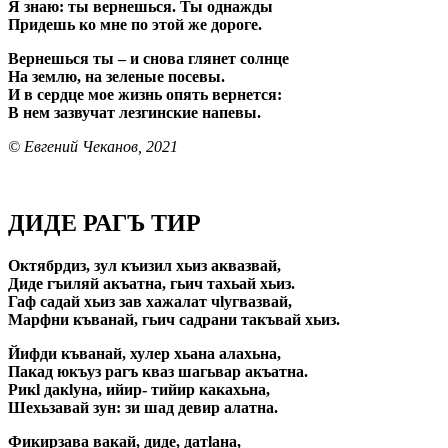
Я знаю: ты вернешься. Ты однажды
Придешь ко мне по этой же дороге.
Вернешься ты – и снова глянет солнце
На землю, на зеленые посевы.
И в сердце мое жизнь опять вернется:
В нем зазвучат лезгинские напевы.
© Евгений Чеканов, 2021
ДИДЕ РАГЪ ТИР
Октябрдиз, зул къизил хьиз аквазвай,
Диде гъиляй акъатна, гьич тахьай хьиз.
Гаф садай хьиз зав хажалат чlугвазвай,
Марфни къванай, гьич садрани такъвай хьиз.
Йифди къванай, хулер хьана алахьна,
Пакад юкъуз рагъ кваз шагьвар акъатна.
Рикl дакlуна, ийир- тийир какахьна,
Шехьзавай зун: зи шад девир алатна.
Фикирзава вакай, диде, датlана,