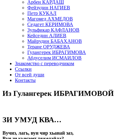
Арбен КАРДАШ
Фейзудин НАГИЕВ
Петр КУКАЛ
Магомед АХМЕДОВ
Седагет КЕРИМОВА
Зульфикар КАФЛАНОВ
Кейседин АЛИЕВ
Майрудин БАБАХАНОВ
Теране ОРУДЖЕВА
Гулангерек ИБРАГИМОВА
Абдуселим ИСМАИЛОВ
Знакомство с переводчиком
Ссылки
От всей души
Контакты
Из Гулангерек ИБРАГИМОВОЙ
ЗИ УМУД КВА…
Вучиз, лагь, вун чир хьанай заз,
Вун зи кьисмет тежедайла?