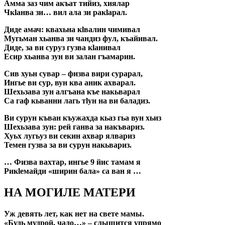
Амма заз чим акъат тийиз, хиялар
Чкlанва зи… вил ала зи ракlарал.
Диде амач: квахьна кlвалин чимивал
Мугьман хьанва зи чандиз фул, къайивал.
Диде, за ви суруз гузва кlанивал
Есир хьанва зун ви залан гъамарин.
Сив хуьн сувар – физва вири сурарал,
Ингье ви сур, вун ква аник ахварал.
Шехьзава зун алгъана къе накьварал
Са гаф кьванни лагь тlун на ви баладиз.
Ви сурун къван къужахда кьаз гьа вун хьиз
Шехьзава зун: рей ганва за накъвариз.
Хуьх лугьуз ви секин ахвар ялвариз
Темен гузва за ви сурун накьвариз.
… Физва вахтар, ингье 9 йис тамам я
Рикlемайди «ширин бала» са ван я …
НА МОГИЛЕ МАТЕРИ
Уж девять лет, как нет на свете мамы.
«Будь мудрой, чадо…» – слышится упрямо