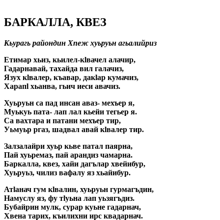
БАРКАЛЛА, КВЕЗ
Кьурагь райондин Хпеж хуьруьн агьалийриз
Етимар хьиз, кьилел-кlвачел алачир,
Гадарнавай, тахайда вил галачиз,
Язух кlвалер, къавар, дакlар кумачиз,
Харапl хьанва, гьич иеси авачиз.
Хуьруьн са пад инсан аваз- мехъер я,
Муькуь пата- лап лал кьейи тегьер я.
Са вахтара и патани мехъер тир,
Уьмуьр ргаз, шадвал авай кlвалер тир.
Залзалайри хуьр кьве патал паярна,
Пай хуьремаз, пай арандиз чамарна.
Баркалла, квез, хайи дагълар хвейибур,
Хуьруьз, чилиз вафалу яз хьайибур.
Атlанач гум кlвалин, хуьруьн гурмагъдин,
Намуслу яз, фу тlуьна лап уьзягъдиз.
Бубайрин мулк, сурар куьне гадарнач,
Хвена тарих, къилихни ирс квадарнач.