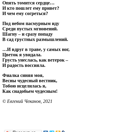
Опять томится сердце…
И кто пошлет ему привет?
И чем ему согреться?
Под небом пасмурным иду
Среди пустых мгновений.
Шагну – и сразу попаду
В сад грустных размышлений.
…И вдруг в траве, у самых ног,
Цветок я увидала.
Грусть унеслась, как ветерок –
И радость воссияла.
Фиалка синяя моя,
Весны чудесный вестник,
Тобою исцелилась я,
Как снадобьем чудесным!
© Евгений Чеканов, 2021