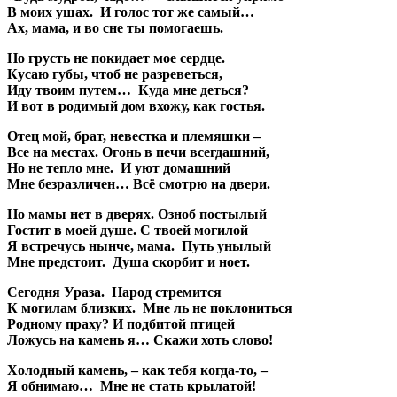
В моих ушах. И голос тот же самый…
Ах, мама, и во сне ты помогаешь.
Но грусть не покидает мое сердце.
Кусаю губы, чтоб не разреветься,
Иду твоим путем… Куда мне деться?
И вот в родимый дом вхожу, как гостья.
Отец мой, брат, невестка и племяшки –
Все на местах. Огонь в печи всегдашний,
Но не тепло мне. И уют домашний
Мне безразличен… Всё смотрю на двери.
Но мамы нет в дверях. Озноб постылый
Гостит в моей душе. С твоей могилой
Я встречусь нынче, мама. Путь унылый
Мне предстоит. Душа скорбит и ноет.
Сегодня Ураза. Народ стремится
К могилам близких. Мне ль не поклониться
Родному праху? И подбитой птицей
Ложусь на камень я… Скажи хоть слово!
Холодный камень, – как тебя когда-то, –
Я обнимаю… Мне не стать крылатой!