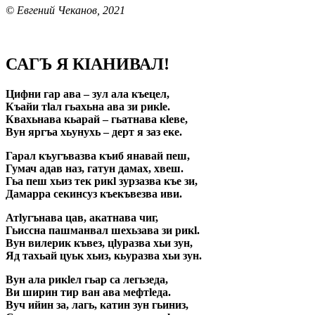
© Евгений Чеканов, 2021
САГЪ Я КIАНИВАЛ!
Цифни гар ава – зул ала къецел,
Къайи тlал гьахьна ава зи рикlе.
Квахьнава кьарай – гьатнава кlеве,
Вун яргъа хьунухь – дерт я заз еке.
Гарал къугъвазва къиб янавай пеш,
Гумач адав наз, гатун дамах, хвеш.
Гьа пеш хьиз тек рикl зурзазва къе зи,
Дамарра секинсуз къекъвезва иви.
Атlугънава цав, акатнава чиг,
Гьиссна пашманвал шехьзава зи рикl.
Вун вилерик къвез, цlуразва хьи зун,
Яд тахьай цуьк хьиз, кьуразва хьи зун.
Вун ала рикlел гьар са легьзеда,
Ви ширин тир ван ава мефтlеда.
Вуч ийин за, лагь, катин зун гьиниз,