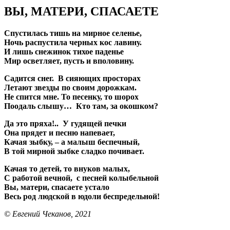
ВЫ, МАТЕРИ, СПАСАЕТЕ
Спустилась тишь на мирное селенье,
Ночь распустила черных кос лавину.
И лишь снежинок тихое паденье
Мир осветляет, пусть и вполовину.
Садится снег. В сияющих просторах
Летают звезды по своим дорожкам.
Не спится мне. То песенку, то шорох
Поодаль слышу… Кто там, за окошком?
Да это пряха!.. У гудящей печки
Она прядет и песню напевает,
Качая зыбку, – а малыш беспечный,
В той мирной зыбке сладко почивает.
Качая то детей, то внуков малых,
С работой вечной, с песней колыбельной
Вы, матери, спасаете устало
Весь род людской в юдоли беспредельной!
© Евгений Чеканов, 2021