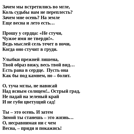
Зачем мы встретились во мгле,
Коль судьбы нам не переплесть?
Зачем мне осень? На земле
Еще весна и лето есть…
Прошу у сердца: «Не стучи,
Чужое имя не тверди!».
Ведь мыслей сель течет в ночи,
Когда оно стучит в груди.
Улыбки прежней лишена,
Твой образ вижу, весь твой вид…
Есть рана в сердце. Пусть она
Как бы под камнем, но – болит.
О, туча мглы, не нависай
Над ясным солнцем!.. Острый град,
Не падай на зеленый край
И не губи цветущий сад!
Ты – это осень. И затем
Зимой ты станешь – это жизнь…
О, несравнимая ни с чем
Весна, – приди и покажись!