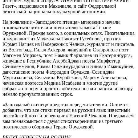
интернет-журнал «Парус». Отметили это событие и «Лезги
Газет», издающаяся в Махачкале, и сайт Федеральной
лезгинской национально-культурной автономии.
На появление «Запоздалого птенца» мгновенно начали
откликаться читатели и почитатели таланта Теране
Оруджевой. Прежде всего, в социальных сетях. Писательница
и журналист из Махачкалы Пакизат Гусейнова, прозаик
Юрмет Нагиев из Набережных Челнов, журналист и писатель
из Волгограда Гилал Аскеров, живущий в Ставрополе поэт
Магомед Мирзоев, поэт Намик Фарзалиев из Екатеринбурга,
живущие в Республике Азербайджан поэты Мирфеттар
Сеидмеммедов, Римма Гаджимурадова и Эльмар Иманкулиев,
дагестанские поэты Фахреддин Оруджев, Севинджи
Муртазалиева, Сельмина Курабекова, Марьям Алискерова,
чеченская поэтесса Медина Исабаева и многие другие
собратья по перу и просто любители поэзии написали автору
немало прочувствованных строк.
«Запоздалый птенец» предстал перед читателями. Остается
добавить, что все стихи перевел на русский язык известный
российский поэт и переводчик Евгений Чеканов. Предлагаем
вам познакомиться с двумя стихотворениями из третьего
поэтического сборника Теране Оруджевой.
ВЕДУТ НЕВЕСТУ НА РОДНИК