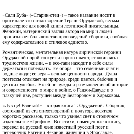
«Сали Буба» («Старик-отец») – такое название носит в
оригинале это стихотворение Теране Оруджевой, весьма
характерное для новой книги лезгинской писательницы.
Женский, материнский взгляд автора на мир и людей
пронизывает большинство произведений сборника, сообщая
ему содержательное и стилевое единство.
Романтическая, мечтательная натура лирической героини
Оруджевой порой тоскует и горько плачет, сталкиваясь с
трудностями жизни, – и все-таки находит в себе силы
держаться и побеждать. Ее опора – это семейный очаг и
родные люди; ее вера – вечные ценности народа. Душа
поэтессы отдыхает на природе, среди цветов, бабочек и
детских улыбок. Но ей не чужды и размышления об истории
и современности, о мире и войне, о Гаджи-Давуде и о
плакучей иве, растущей между Белгородом и Харьковом.
«Лув це! Взлетай!» – вторая книга Т. Оруджевой. Сборник,
состоящий из ста стихотворений и полутора десятков
коротких рассказов, только что увидел свет в столичном
издательстве «Грифон». Все стихи, помещенные в книгу,
перевел на русский язык известный русский поэт и
переводчик Евгений Чеканов, живущий в Ярославле.