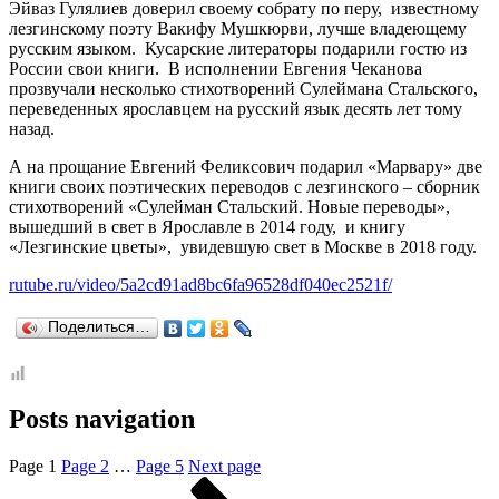
Эйваз Гулялиев доверил своему собрату по перу, известному
лезгинскому поэту Вакифу Мушкюрви, лучше владеющему
русским языком. Кусарские литераторы подарили гостю из
России свои книги. В исполнении Евгения Чеканова
прозвучали несколько стихотворений Сулеймана Стальского,
переведенных ярославцем на русский язык десять лет тому
назад.
А на прощание Евгений Феликсович подарил «Марвару» две
книги своих поэтических переводов с лезгинского – сборник
стихотворений «Сулейман Стальский. Новые переводы»,
вышедший в свет в Ярославле в 2014 году, и книгу
«Лезгинские цветы», увидевшую свет в Москве в 2018 году.
rutube.ru/video/5a2cd91ad8bc6fa96528df040ec2521f/
Поделиться…
Posts navigation
Page
1
Page
2
…
Page
5
Next page