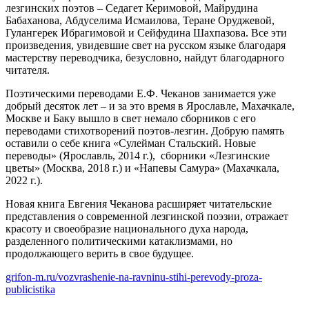
лезгинских поэтов – Седагет Керимовой, Майрудина
Бабаханова, Абдуселима Исмаилова, Теране Оруджевой,
Гулангерек Ибрагимовой и Сейфудина Шахпазова. Все эти
произведения, увидевшие свет на русском языке благодаря
мастерству переводчика, безусловно, найдут благодарного
читателя.
Поэтическими переводами Е.Ф. Чеканов занимается уже
добрый десяток лет – и за это время в Ярославле, Махачкале,
Москве и Баку вышло в свет немало сборников с его
переводами стихотворений поэтов-лезгин. Добрую память
оставили о себе книга «Сулейман Стальский. Новые
переводы» (Ярославль, 2014 г.), сборники «Лезгинские
цветы» (Москва, 2018 г.) и «Напевы Самура» (Махачкала,
2022 г.).
Новая книга Евгения Чеканова расширяет читательские
представления о современной лезгинской поэзии, отражает
красоту и своеобразие национального духа народа,
разделенного политическими катаклизмами, но
продолжающего верить в свое будущее.
grifon-m.ru/vozvrashenie-na-ravninu-stihi-perevody-proza-
publicistika