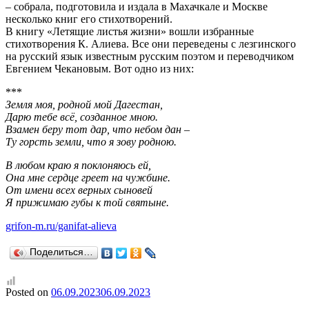
– собрала, подготовила и издала в Махачкале и Москве
несколько книг его стихотворений.
В книгу «Летящие листья жизни» вошли избранные
стихотворения К. Алиева. Все они переведены с лезгинского
на русский язык известным русским поэтом и переводчиком
Евгением Чекановым. Вот одно из них:
***
Земля моя, родной мой Дагестан,
Дарю тебе всё, созданное мною.
Взамен беру тот дар, что небом дан –
Ту горсть земли, что я зову родною.
В любом краю я поклоняюсь ей,
Она мне сердце греет на чужбине.
От имени всех верных сыновей
Я прижимаю губы к той святыне.
grifon-m.ru/ganifat-alieva
Поделиться…
Posted on
06.09.2023
06.09.2023