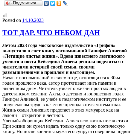
Поделиться…
Posted on
14.10.2023
ТОТ ДАР, ЧТО НЕБОМ ДАН
Летом 2023 года московское издательство «Грифон»
выпустило в свет книгу воспоминаний Ганифат Алиевой
«Летящие листья жизни». Вдова известного лезгинского
ученого и поэта Кейседина Алиева решила поделиться с
читателями историей своей семьи, своими
размышлениями о прошлом и настоящем.
Начав с воспоминаний о своем отце, относящихся к 30-м
годам прошлого века, автор протягивает нить памяти к
нынешним дням. Читатель узнает о жизни простых людей в
дагестанском селении Ахты, о детских и юношеских годах
Ганифы Алиевой, ее учебе в педагогическом институте и ее
полувековом труде в качестве преподавателя математики.
Жизнь семьи Алиевых предстает в этих мемуарах как на
ладони – открытой и честной.
Ученый-оборонщик Кейседин Алиев всю жизнь писал стихи.
При жизни он сумел издать только одну свою поэтическую
книгу. Но после кончины мужа его супруга совершила подвиг