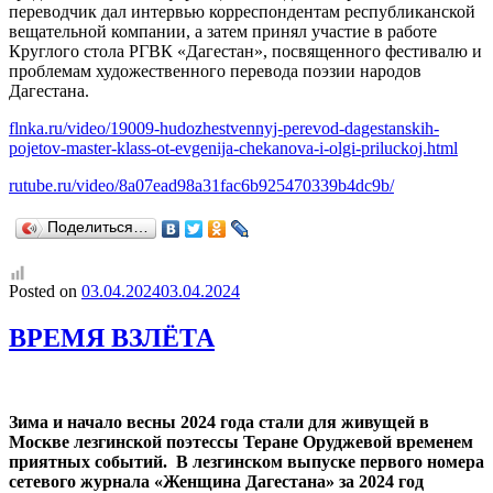
переводчик дал интервью корреспондентам республиканской
вещательной компании, а затем принял участие в работе
Круглого стола РГВК «Дагестан», посвященного фестивалю и
проблемам художественного перевода поэзии народов
Дагестана.
flnka.ru/video/19009-hudozhestvennyj-perevod-dagestanskih-
pojetov-master-klass-ot-evgenija-chekanova-i-olgi-priluckoj.html
rutube.ru/video/8a07ead98a31fac6b925470339b4dc9b/
Поделиться…
Posted on
03.04.2024
03.04.2024
ВРЕМЯ ВЗЛЁТА
Зима и начало весны 2024 года стали для живущей в
Москве лезгинской поэтессы Теране Оруджевой временем
приятных событий. В лезгинском выпуске первого номера
сетевого журнала «Женщина Дагестана» за 2024 год