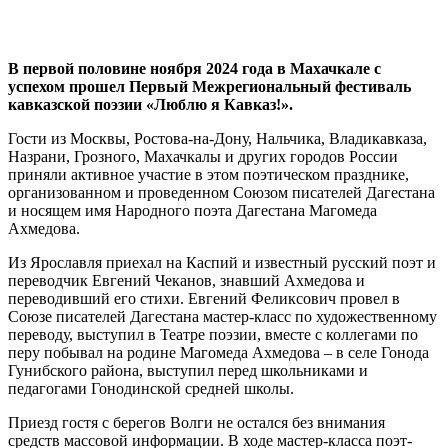
В первой половине ноября 2024 года в Махачкале с
успехом прошел Первый Межрегиональный фестиваль
кавказской поэзии «Люблю я Кавказ!».
Гости из Москвы, Ростова-на-Дону, Нальчика, Владикавказа,
Назрани, Грозного, Махачкалы и других городов России
приняли активное участие в этом поэтическом празднике,
организованном и проведенном Союзом писателей Дагестана
и носящем имя Народного поэта Дагестана Магомеда
Ахмедова.
Из Ярославля приехал на Каспий и известный русский поэт и
переводчик Евгений Чеканов, знавший Ахмедова и
переводивший его стихи. Евгений Феликсович провел в
Союзе писателей Дагестана мастер-класс по художественному
переводу, выступил в Театре поэзии, вместе с коллегами по
перу побывал на родине Магомеда Ахмедова – в селе Гонода
Гунибского района, выступил перед школьниками и
педагогами Гонодинской средней школы.
Приезд гостя с берегов Волги не остался без внимания
средств массовой информации. В ходе мастер-класса поэт-