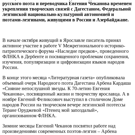
русского поэта и переводчика Евгения Чеканова временем
укрепления творческих связей с Дагестаном, Федеральной
лезгинской национально-культурной автономией и
поэтами-лезгинами, живущими в России и Азербайджане.
В начале октября живущий в Ярославле писатель принял
активное участие в работе V Межрегионального историко-
патриотического форума «Наследие предков», проведенного
ФЛНКА в Дербенте и посвященного проблемам сохранения,
изучения, популяризации и цифровизации языков народов
России.
В конце этого месяца «Литературная газета» опубликовала
объемный очерк Народного поэта Дагестана Арбена Кардаша
«Сияние непослушной звезды. К 70-летию Евгения
Чеканова», посвященный жизни и творчеству ярославца. А в
ноябре Евгений Феликсович выступил в столичном Доме
народов России на творческом вечере лезгинской поэтессы
Теране Оруджевой «Птенец мой запоздалый»,
организованном ФЛНКА.
Зимние месяцы Евгений Чеканов посвятил работе над
произведениями современных поэтов-лезгин – Арбена