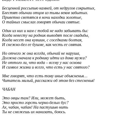
Бесценной россыпью камней, от недругов сокрытых,
Блестят обычаи отцов из тьмы веков забытых.
Приветно светятся в ночи находки золотые,
О тайных смыслах говорят обычаи святые.
Один из них и нам с тобой не надо забывать бы:
Когда невесту на родник выводят после свадьбы,
Когда несет она кувшин, с соседками болтая,
И снежно-бел ее бушме, как честь ее святая.
Но отчего ж она всегда, обычай не наруша,
Должна сначала к роднику идти из дома мужа?
Не оттого ли, что вода – всему у нас основа
И символ жизни и всего, что есть у нас святого?
Мне говорят, что есть тому иные объясненья…
Читатель милый, расскажи об этом без стесненья!
ЧАБАН
Это овцы там? Или, может быть,
Это просто горсть черно-белых бус?
Ах, чабан, чабан! На пастушью нить
Ты не сможешь их нанизать, боюсь.