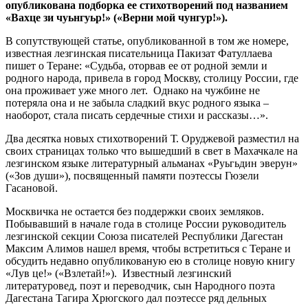
опубликована подборка ее стихотворений под названием
«Вахце зи чуьнгуьр!» («Верни мой чунгур!»).
В сопутствующей статье, опубликованной в том же номере,
известная лезгинская писательница Пакизат Фатуллаева
пишет о Теране: «Судьба, оторвав ее от родной земли и
родного народа, привела в город Москву, столицу России, где
она проживает уже много лет. Однако на чужбине не
потеряла она и не забыла сладкий вкус родного языка –
наоборот, стала писать сердечные стихи и рассказы…».
Два десятка новых стихотворений Т. Оруджевой разместил на
своих страницах только что вышедший в свет в Махачкале на
лезгинском языке литературный альманах «Руьгьдин эверун»
(«Зов души»), посвященный памяти поэтессы Гюзели
Гасановой.
Москвичка не остается без поддержки своих земляков.
Побывавший в начале года в столице России руководитель
лезгинской секции Союза писателей Республики Дагестан
Максим Алимов нашел время, чтобы встретиться с Теране и
обсудить недавно опубликованую ею в столице новую книгу
«Лув це!» («Взлетай!»). Известный лезгинский
литературовед, поэт и переводчик, сын Народного поэта
Дагестана Тагира Хрюгского дал поэтессе ряд дельных