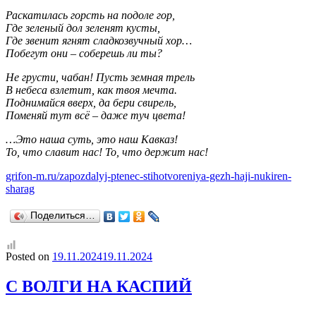
Раскатилась горсть на подоле гор,
Где зеленый дол зеленят кусты,
Где звенит ягнят сладкозвучный хор…
Побегут они – соберешь ли ты?
Не грусти, чабан! Пусть земная трель
В небеса взлетит, как твоя мечта.
Поднимайся вверх, да бери свирель,
Поменяй тут всё – даже туч цвета!
…Это наша суть, это наш Кавказ!
То, что славит нас! То, что держит нас!
grifon-m.ru/zapozdalyj-ptenec-stihotvoreniya-gezh-haji-nukiren-
sharag
Поделиться…
Posted on
19.11.2024
19.11.2024
С ВОЛГИ НА КАСПИЙ