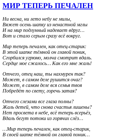
МИР ТЕПЕРЬ ПЕЧАЛЕН
Ни весна, ни лето небу не милы,
Вяжет осень шапку из ненастной мглы
И на мир подлунный надевает вдруг…
Вот и стало серым сразу всё вокруг.
Мир теперь печален, как отец-старик:
В этой шапке тёмной он главой поник,
Сгорбился угрюмо, молча смотрит вдаль.
Сердце мое сжалось… Как его мне жаль!
Отчего, отец наш, ты нахмурен так?
Может, в самом деле рушится очаг?
Может, в самом деле вся семья твоя
Побредёт по свету, горечь затая?
Отчего слезами все глаза полны?
Жаль детей, что снова счастья лишены?
Нет просвета в небе, всё теперь всерьёз,
Вдаль бегут потоки из горячих слёз…
…Мир теперь печален, как отец-старик,
В своей шапке тёмной он главой поник…