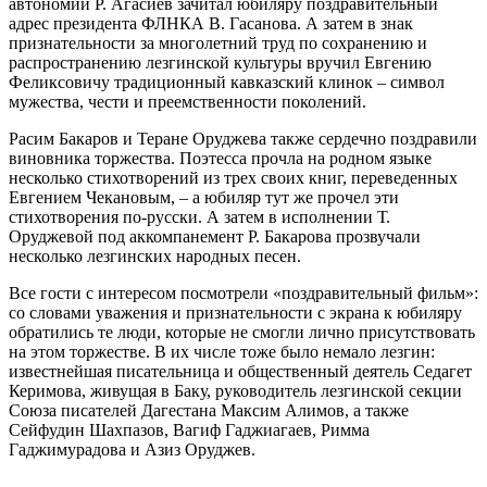
автономии Р. Агасиев зачитал юбиляру поздравительный
адрес президента ФЛНКА В. Гасанова. А затем в знак
признательности за многолетний труд по сохранению и
распространению лезгинской культуры вручил Евгению
Феликсовичу традиционный кавказский клинок – символ
мужества, чести и преемственности поколений.
Расим Бакаров и Теране Оруджева также сердечно поздравили
виновника торжества. Поэтесса прочла на родном языке
несколько стихотворений из трех своих книг, переведенных
Евгением Чекановым, – а юбиляр тут же прочел эти
стихотворения по-русски. А затем в исполнении Т.
Оруджевой под аккомпанемент Р. Бакарова прозвучали
несколько лезгинских народных песен.
Все гости с интересом посмотрели «поздравительный фильм»:
со словами уважения и признательности с экрана к юбиляру
обратились те люди, которые не смогли лично присутствовать
на этом торжестве. В их числе тоже было немало лезгин:
известнейшая писательница и общественный деятель Седагет
Керимова, живущая в Баку, руководитель лезгинской секции
Союза писателей Дагестана Максим Алимов, а также
Сейфудин Шахпазов, Вагиф Гаджиагаев, Римма
Гаджимурадова и Азиз Оруджев.