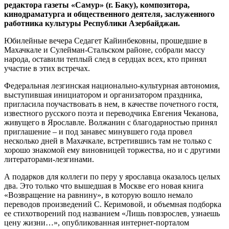
редактора газеты «Самур» (г. Баку), композитора,
кинодраматурга и общественного деятеля, заслуженного
работника культуры Республики Азербайджан.
Юбилейные вечера Седагет Кайинбековны, прошедшие в
Махачкале и Сулейман-Стальском районе, собрали массу
народа, оставили теплый след в сердцах всех, кто принял
участие в этих встречах.
Федеральная лезгинская национально-культурная автономия,
выступившая инициатором и организатором праздника,
пригласила поучаствовать в нем, в качестве почетного гостя,
известного русского поэта и переводчика Евгения Чеканова,
живущего в Ярославле. Волжанин с благодарностью принял
приглашение – и под занавес минувшего года провел
несколько дней в Махачкале, встретившись там не только с
хорошо знакомой ему виновницей торжества, но и с другими
литераторами-лезгинами.
А подарков для коллеги по перу у ярославца оказалось целых
два. Это только что вышедшая в Москве его новая книга
«Возвращение на равнину», в которую вошло немало
переводов произведений С. Керимовой, и объемная подборка
ее стихотворений под названием «Лишь повзрослев, узнаешь
цену жизни…», опубликованная интернет-порталом