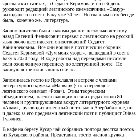
ярославских газетах, а Седагет Керимова и по сей день
руководит редакцией лезгинского ежемесячника «Самур»,
выходящего в свет в Баку уже 30 лет. Но главным в их беседе
была, конечно же, литература.
Заочно писатели были знакомы давно: несколько лет тому
назад Евгений Феликсович перевел с лезгинского на русский
язык около шестидесяти стихотворений Седагет
Кайинбековны. Все они вошли в поэтический сборник
Седагет Керимовой «Дум моих узоры», вышедший в свет в
Баку в 2020 году. В ходе работы над переводами писатели
вели оживленную переписку по электронной почте. Но
вживую встретились лишь сейчас.
Запомнилась гостю из Ярославля и встреча с членами
литературного кружка «Марвар» (что в переводе с
лезгинского означает «Роза»). Этим творческим
объединением, насчитывающим в своих рядах около 80
человек и группирующимся вокруг литературного журнала
«Алам», руководит известный не только в Азербайджане, но
и далеко за его пределами лезгинский поэт и публицист Эйваз
Гулялиев.
В кафе на берегу Кусар-чай собрались полтора десятка поэтов
из Кусарского района. Представить гостю членов кружка