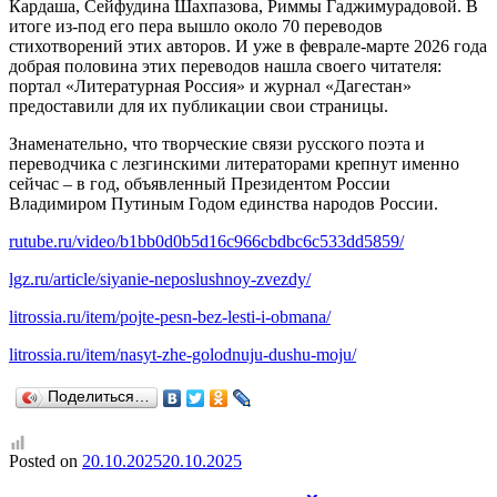
Кардаша, Сейфудина Шахпазова, Риммы Гаджимурадовой. В
итоге из-под его пера вышло около 70 переводов
стихотворений этих авторов. И уже в феврале-марте 2026 года
добрая половина этих переводов нашла своего читателя:
портал «Литературная Россия» и журнал «Дагестан»
предоставили для их публикации свои страницы.
Знаменательно, что творческие связи русского поэта и
переводчика с лезгинскими литераторами крепнут именно
сейчас – в год, объявленный Президентом России
Владимиром Путиным Годом единства народов России.
rutube.ru/video/b1bb0d0b5d16c966cbdbc6c533dd5859/
lgz.ru/article/siyanie-neposlushnoy-zvezdy/
litrossia.ru/item/pojte-pesn-bez-lesti-i-obmana/
litrossia.ru/item/nasyt-zhe-golodnuju-dushu-moju/
Поделиться…
Posted on
20.10.2025
20.10.2025