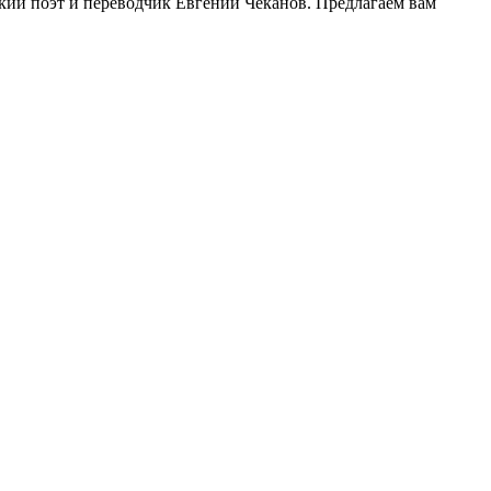
ский поэт и переводчик Евгений Чеканов. Предлагаем вам