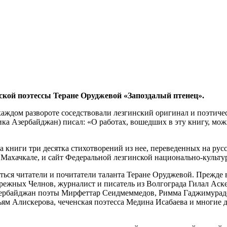
нской поэтессы Теране Оруджевой «Запоздалый птенец».
каждом развороте соседствовали лезгинский оригинал и поэтиче
а Азербайджан) писал: «О работах, вошедших в эту книгу, можн
а книги три десятка стихотворений из нее, переведенных на ру
в Махачкале, и сайт Федеральной лезгинской национально-культ
ься читатели и почитатели таланта Теране Оруджевой. Прежде в
режных Челнов, журналист и писатель из Волгограда Гилал Аск
зербайджан поэты Мирфеттар Сеидмеммедов, Римма Гаджимурадо
м Алискерова, чеченская поэтесса Медина Исабаева и многие д