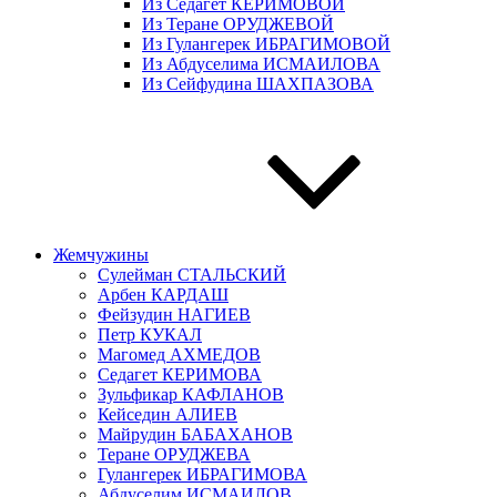
Из Седагет КЕРИМОВОЙ
Из Теране ОРУДЖЕВОЙ
Из Гулангерек ИБРАГИМОВОЙ
Из Абдуселима ИСМАИЛОВА
Из Сейфудина ШАХПАЗОВА
Жемчужины
Сулейман СТАЛЬСКИЙ
Арбен КАРДАШ
Фейзудин НАГИЕВ
Петр КУКАЛ
Магомед АХМЕДОВ
Седагет КЕРИМОВА
Зульфикар КАФЛАНОВ
Кейседин АЛИЕВ
Майрудин БАБАХАНОВ
Теране ОРУДЖЕВА
Гулангерек ИБРАГИМОВА
Абдуселим ИСМАИЛОВ