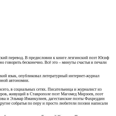
ский перевод. В предисловии к книге лезгинский поэт Юсиф
о говорить бесконечно. Всё это – минуты счастья и печали
сский язык, опубликовал литературный интернет-журнал
урной автономии.
сего, в социальных сетях. Писательница и журналист из
еров, живущий в Ставрополе поэт Магомед Мирзоев, поэт
ва и Эльмар Иманкулиев, дагестанские поэты Фахреддин
ругие собратья по перу и просто любители поэзии написали