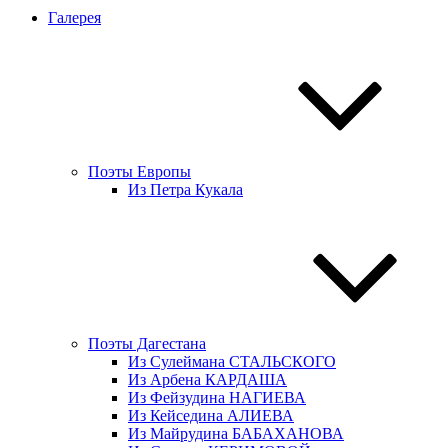
Галерея
Поэты Европы
Из Петра Кукала
Поэты Дагестана
Из Сулеймана СТАЛЬСКОГО
Из Арбена КАРДАША
Из Фейзудина НАГИЕВА
Из Кейседина АЛИЕВА
Из Майрудина БАБАХАНОВА