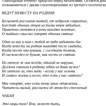
«Запоздалый птенец» предстал перед читателями. Остается доб
познакомиться с двумя стихотворениями из третьего поэтическ
ВЕДУТ НЕВЕСТУ НА РОДНИК
Бесценной россыпью камней, от недругов сокрытых,
Блестят обычаи отцов из тьмы веков забытых.
Приветно светятся в ночи находки золотые,
О тайных смыслах говорят обычаи святые.
Один из них и нам с тобой не надо забывать бы:
Когда невесту на родник выводят после свадьбы,
Когда несет она кувшин, с соседками болтая,
И снежно-бел ее бушме, как честь ее святая.
Но отчего ж она всегда, обычай не наруша,
Должна сначала к роднику идти из дома мужа?
Не оттого ли, что вода – всему у нас основа
И символ жизни и всего, что есть у нас святого?
Мне говорят, что есть тому иные объясненья…
Читатель милый, расскажи об этом без стесненья!
ЧАБАН
Это овцы там? Или, может быть,