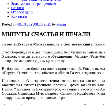
Знакомство с переводчиком
Ссылки
От всей души
Контакты
Posted on
08.10.2025
08.10.2025
by
admin
МИНУТЫ СЧАСТЬЯ И ПЕЧАЛИ
Летом 2025 года в Москве вышла в свет новая книга лезги
Этот сборник, как и два предыдущих, был билингвальным: на 
Халилов, член литературного объединения «Марвар» (Республик
автора, ее мелодии сердца, крики ее души».
В сборник вошли более ста новых произведений. Еще до выход
«Парус». Отметили это событие и «Лезги Газет», издающаяся 
На появление «Запоздалого птенца» мгновенно начали откликат
Махачкалы Пакизат Гусейнова, прозаик Юрмет Нагиев из Набе
Намик Фарзалиев из Екатеринбурга, живущие в Республике А
Оруджев, Севинджи Муртазалиева, Сельмина Курабекова, Марья
автору немало прочувствованных строк.