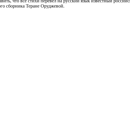
авить, что все стихи перевел на русский язык известный россий
ого сборника Теране Оруджевой.