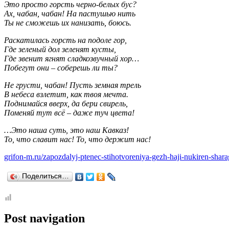
Это просто горсть черно-белых бус?
Ах, чабан, чабан! На пастушью нить
Ты не сможешь их нанизать, боюсь.
Раскатилась горсть на подоле гор,
Где зеленый дол зеленят кусты,
Где звенит ягнят сладкозвучный хор…
Побегут они – соберешь ли ты?
Не грусти, чабан! Пусть земная трель
В небеса взлетит, как твоя мечта.
Поднимайся вверх, да бери свирель,
Поменяй тут всё – даже туч цвета!
…Это наша суть, это наш Кавказ!
То, что славит нас! То, что держит нас!
grifon-m.ru/zapozdalyj-ptenec-stihotvoreniya-gezh-haji-nukiren-shara
Поделиться…
Post navigation