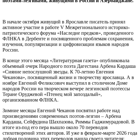
поэтами-лезгинами, живущими в России и Азербайджане.
В начале октября живущий в Ярославле писатель принял
активное участие в работе V Межрегионального историко-
патриотического форума «Наследие предков», проведенного
ФЛНКА в Дербенте и посвященного проблемам сохранения,
изучения, популяризации и цифровизации языков народов
России.
В конце этого месяца «Литературная газета» опубликовала
объемный очерк Народного поэта Дагестана Арбена Кардаша
«Сияние непослушной звезды. К 70-летию Евгения
Чеканова», посвященный жизни и творчеству ярославца. А в
ноябре Евгений Феликсович выступил в столичном Доме
народов России на творческом вечере лезгинской поэтессы
Теране Оруджевой «Птенец мой запоздалый»,
организованном ФЛНКА.
Зимние месяцы Евгений Чеканов посвятил работе над
произведениями современных поэтов-лезгин – Арбена
Кардаша, Сейфудина Шахпазова, Риммы Гаджимурадовой. В
итоге из-под его пера вышло около 70 переводов
стихотворений этих авторов. И уже в феврале-марте 2026 года
добрая половина этих переводов нашла своего читателя: