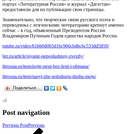
портал «Литературная Россия» и журнал «Дагестан»
предоставили для их публикации свои страницы.
Знаменательно, что творческие связи русского поэта и
переводчика с лезгинскими литераторами крепнут именно
сейчас – в год, объявленный Президентом России
Владимиром Путиным Годом единства народов России.
rutube.ru/video/b1bb0d0b5d16c966cbdbc6c533dd5859/
lgz.ru/article/siyanie-neposlushnoy-zvezdy/
litrossia.ru/item/pojte-pesn-bez-lesti-i-obmana/
litrossia.ru/item/nasyt-zhe-golodnuju-dushu-moju/
Поделиться…
Post navigation
Previous Post
Previous