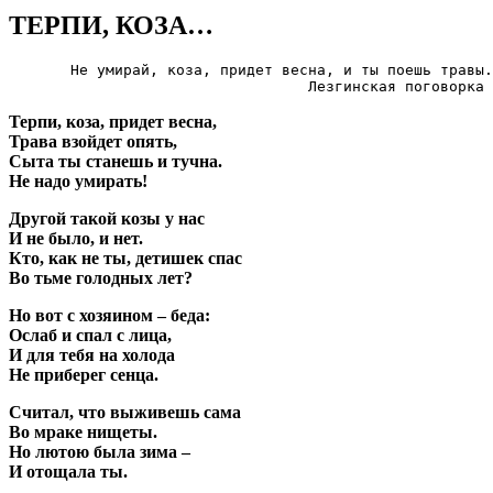
ТЕРПИ, КОЗА…
       Не умирай, коза, придет весна, и ты поешь травы.

                                  Лезгинская поговорка
Терпи, коза, придет весна,
Трава взойдет опять,
Сыта ты станешь и тучна.
Не надо умирать!
Другой такой козы у нас
И не было, и нет.
Кто, как не ты, детишек спас
Во тьме голодных лет?
Но вот с хозяином – беда:
Ослаб и спал с лица,
И для тебя на холода
Не приберег сенца.
Считал, что выживешь сама
Во мраке нищеты.
Но лютою была зима –
И отощала ты.