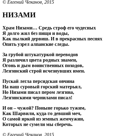
© Евгений Чеканов, 2015
НИЗАМИ
Храм Низами… Средь строф его чудесных
Я долго жил без пищи и воды,
Как пылкий дервиш. И в прекрасных песнях
Опять узрел алпанские следы.
За грубой штукатуркой переводов
Я различил цвета родных знамен,
Огонь и дым воинственных походов,
Лезгинский строй исчезнувших имен.
Пускай легла персидская овчина
На наш суровый горский матерьял,
Но Низами писал пером лезгина,
Лезгинскими чернилами писал!
И он – чужой? Поныне горько тужим,
Как Шарвили, куда-то девший меч,
О самой яркой из земных жемчужин,
Которых не сумели мы сберечь.
© Евгений Чеканов, 2015