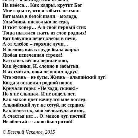
На небеса… Как кадры, крутит Бог
Мне годы те, что я забыть не смог.
Вот мама в белой шали – молода,
Улыбчива, нисколько не седа,
И ткет ковер… А я свой первый стих
Тогда пытался ткать из слов родных!
Вот бабушка печет хлебы в печи,
А от хлебов – горячие лучи…
Я помню, как в груди была жарка
Любая испеченная строка!
Катились вёсны первые мои,
Как бусинки. И, словно в забытьи,
Я их считал, пока не понял вдруг,
Что жизнь – не бусы. Жизнь – альпийский луг!
Когда я оставлял родной порог,
Кричали горы: «Не ходи, сынок!»
Но я не слышал. И не видел, нет,
Как маков цвет качнулся мне вослед.
Альпийский луг, не сетуй, не сердись.
Как лепесток, моя мелькнула жизнь,
А счастья нет… О, маков луг, постой!
Не облетай с такою быстротой!
© Евгений Чеканов, 2015