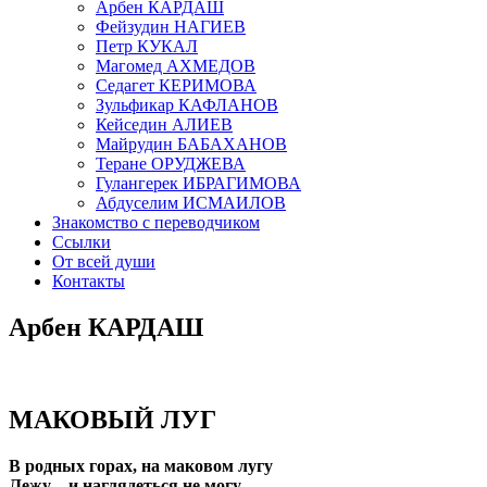
Арбен КАРДАШ
Фейзудин НАГИЕВ
Петр КУКАЛ
Магомед АХМЕДОВ
Седагет КЕРИМОВА
Зульфикар КАФЛАНОВ
Кейседин АЛИЕВ
Майрудин БАБАХАНОВ
Теране ОРУДЖЕВА
Гулангерек ИБРАГИМОВА
Абдуселим ИСМАИЛОВ
Знакомство с переводчиком
Ссылки
От всей души
Контакты
Арбен КАРДАШ
МАКОВЫЙ ЛУГ
В родных горах, на маковом лугу
Лежу – и наглядеться не могу