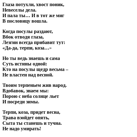
Глаза потухли, хвост поник,
Невеселы дела.
И пала ты… И в тот же миг
В пословицу вошла.
Когда посулы раздают,
Вбок отводя глаза,
Лезгин всегда прибавит тут:
«Да-да, терпи, коза…
»
Но ты ведь знаешь и сама
Суть истины одной:
Кто на посулы щедр весьма –
Не властен над весной.
Твоим терпеньем жив народ.
Вдобавок, знаем мы:
Порою с неба солнце льет
И посреди зимы.
Терпи, коза, придет весна,
Трава взойдет опять,
Сыта ты станешь и тучна.
Не надо умирать!