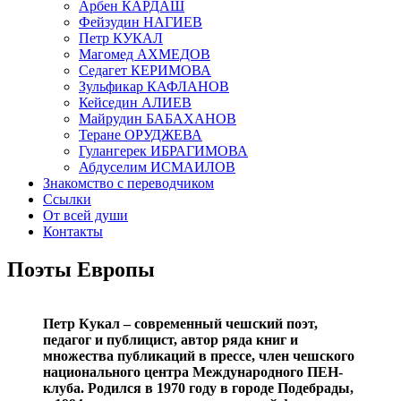
Арбен КАРДАШ
Фейзудин НАГИЕВ
Петр КУКАЛ
Магомед АХМЕДОВ
Седагет КЕРИМОВА
Зульфикар КАФЛАНОВ
Кейседин АЛИЕВ
Майрудин БАБАХАНОВ
Теране ОРУДЖЕВА
Гулангерек ИБРАГИМОВА
Абдуселим ИСМАИЛОВ
Знакомство с переводчиком
Ссылки
От всей души
Контакты
Поэты Европы
Петр Кукал – современный чешский поэт,
педагог и публицист, автор ряда книг и
множества публикаций в прессе, член чешского
национального центра Международного ПЕН-
клуба. Родился в 1970 году в городе Подебрады,