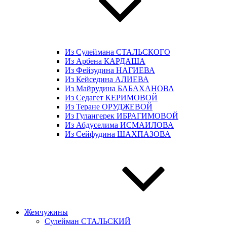
Из Сулеймана СТАЛЬСКОГО
Из Арбена КАРДАША
Из Фейзудина НАГИЕВА
Из Кейседина АЛИЕВА
Из Майрудина БАБАХАНОВА
Из Седагет КЕРИМОВОЙ
Из Теране ОРУДЖЕВОЙ
Из Гулангерек ИБРАГИМОВОЙ
Из Абдуселима ИСМАИЛОВА
Из Сейфудина ШАХПАЗОВА
Жемчужины
Сулейман СТАЛЬСКИЙ