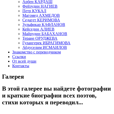
Арбен КАРДАШ
Фейзудин НАГИЕВ
Петр КУКАЛ
Магомед АХМЕДОВ
Седагет КЕРИМОВА
Зульфикар КАФЛАНОВ
Кейседин АЛИЕВ
Майрудин БАБАХАНОВ
Теране ОРУДЖЕВА
Гулангерек ИБРАГИМОВА
Абдуселим ИСМАИЛОВ
Знакомство с переводчиком
Ссылки
От всей души
Контакты
Галерея
В этой галерее вы найдете фотографии
и краткие биографии всех поэтов,
стихи которых я переводил.
..