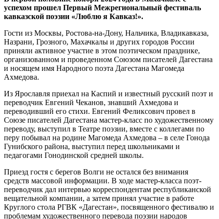
успехом прошел Первый Межрегиональный фестиваль
кавказской поэзии «Люблю я Кавказ!».
Гости из Москвы, Ростова-на-Дону, Нальчика, Владикавказа,
Назрани, Грозного, Махачкалы и других городов России
приняли активное участие в этом поэтическом празднике,
организованном и проведенном Союзом писателей Дагестана
и носящем имя Народного поэта Дагестана Магомеда
Ахмедова.
Из Ярославля приехал на Каспий и известный русский поэт и
переводчик Евгений Чеканов, знавший Ахмедова и
переводивший его стихи. Евгений Феликсович провел в
Союзе писателей Дагестана мастер-класс по художественному
переводу, выступил в Театре поэзии, вместе с коллегами по
перу побывал на родине Магомеда Ахмедова – в селе Гонода
Гунибского района, выступил перед школьниками и
педагогами Гонодинской средней школы.
Приезд гостя с берегов Волги не остался без внимания
средств массовой информации. В ходе мастер-класса поэт-
переводчик дал интервью корреспондентам республиканской
вещательной компании, а затем принял участие в работе
Круглого стола РГВК «Дагестан», посвященного фестивалю и
проблемам художественного перевода поэзии народов