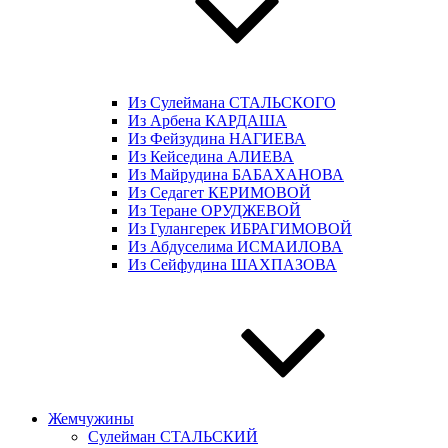
Из Сулеймана СТАЛЬСКОГО
Из Арбена КАРДАША
Из Фейзудина НАГИЕВА
Из Кейседина АЛИЕВА
Из Майрудина БАБАХАНОВА
Из Седагет КЕРИМОВОЙ
Из Теране ОРУДЖЕВОЙ
Из Гулангерек ИБРАГИМОВОЙ
Из Абдуселима ИСМАИЛОВА
Из Сейфудина ШАХПАЗОВА
Жемчужины
Сулейман СТАЛЬСКИЙ