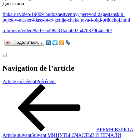
Дагестана.
flnka.ru/video/19009-hudozhestvennyj-perevod-dagestanskih-
pojetov-master-klass-ot-evgenija-chekanova-i-olgi-priluckoj.html
rutube.ru/video/8a07ead98a31fac6b925470339b4dc9b/
Поделиться…
Navigation de l’article
Article précédent
Précédent
ВРЕМЯ ВЗЛЁТА
Article suivant
Suivant
МИНУТЫ СЧАСТЬЯ И ПЕЧАЛИ