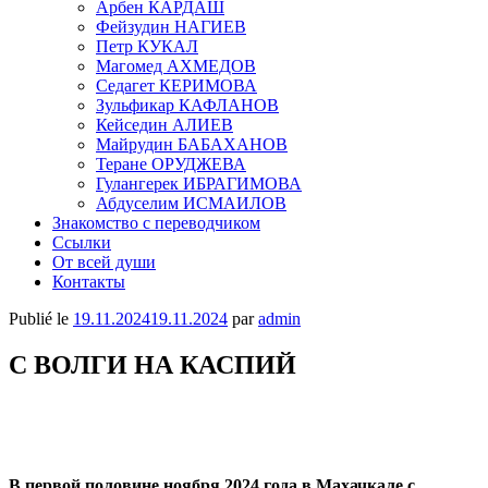
Арбен КАРДАШ
Фейзудин НАГИЕВ
Петр КУКАЛ
Магомед АХМЕДОВ
Седагет КЕРИМОВА
Зульфикар КАФЛАНОВ
Кейседин АЛИЕВ
Майрудин БАБАХАНОВ
Теране ОРУДЖЕВА
Гулангерек ИБРАГИМОВА
Абдуселим ИСМАИЛОВ
Знакомство с переводчиком
Ссылки
От всей души
Контакты
Publié le
19.11.2024
19.11.2024
par
admin
С ВОЛГИ НА КАСПИЙ
В первой половине ноября 2024 года в Махачкале с