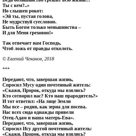
Ты с кем?..»
Но слышен рокот:
«Эй ты, пустая голова,
Не мудрствуй суесловно.
Быть Богом только меньшинства –
И для Меня греховно!»
Так отвечает нам Господь,
Чтоб ложь от правды отколоть.
© Евгений Чеканов, 2018
***
Передают, что, завершая жизнь,
Спросил Мусу один почтенный житель:
«Скажи, Пророк, откуда мы взялись?
Кто сотворил нас? Кто наш прародитель?»
И тот ответил: «На лице Земли
Мы все – родня, как зерна для посева.
Нас всех сюда однажды привели
Отец-Адам и наша матерь-Ева».
Передают, что, завершая жизнь,
Спросил Ису другой почтенный житель:
«Скажи, Пророк, откуда мы взялись?