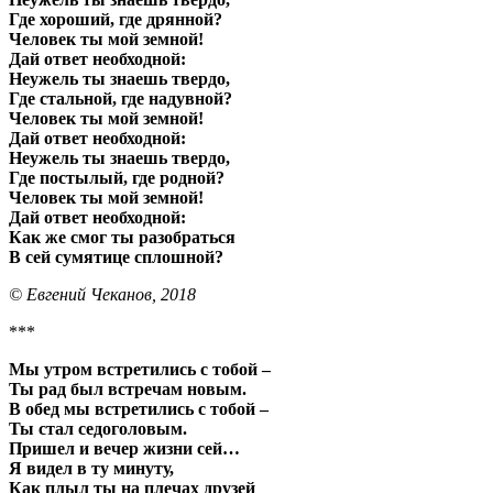
Где хороший, где дрянной?
Человек ты мой земной!
Дай ответ необходной:
Неужель ты знаешь твердо,
Где стальной, где надувной?
Человек ты мой земной!
Дай ответ необходной:
Неужель ты знаешь твердо,
Где постылый, где родной?
Человек ты мой земной!
Дай ответ необходной:
Как же смог ты разобраться
В сей сумятице сплошной?
© Евгений Чеканов, 2018
***
Мы утром встретились с тобой –
Ты рад был встречам новым.
В обед мы встретились с тобой –
Ты стал седоголовым.
Пришел и вечер жизни сей…
Я видел в ту минуту,
Как плыл ты на плечах друзей