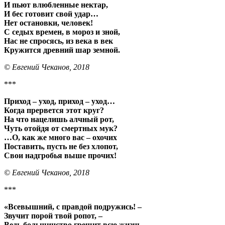
И пьют влюбленные нектар,
И бес готовит свой удар…
Нет остановки, человек!
С седых времен, в мороз и зной,
Нас не спросясь, из века в век
Кружится древний шар земной.
© Евгений Чеканов, 2018
***
Приход – уход, приход – уход…
Когда прервется этот круг?
На что нацелишь алчный рот,
Чуть отойдя от смертных мук?
…О, как же много вас – охочих
Поставить, пусть не без хлопот,
Свои надгробья выше прочих!
© Евгений Чеканов, 2018
***
«Всевышний, с правдой подружись! –
Звучит порой твой ропот, –
Ведь большинство грешит всю жизнь…