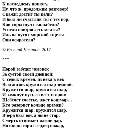
К последнему приюту.
Ну, что ж, продолжим разговор!
Скажи: достиг ты цели?
И был ли счастлив ты с тех пор,
Как спрыгнул с колыбели?
Успели повзрослеть мечты?
Иль на путях мирской тщеты
Они осиротели?
© Евгений Чеканов, 2017
***
Порой забудет человек
За суетой своей дневной:
С седых времен, из века в век
Всю жизнь кружится шар земной.
Кружится шар, кружится шар,
И замкнут путь со всех сторон:
Щебечет счастье, ржет кошмар…
Кто разорвет кольцо времен?
Кружится шар, кружится шар,
Вчера был юн, а ныне стар,
Смерть отнимает жизни дар,
Но вновь горит сердец пожар,