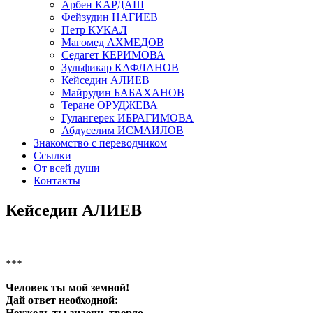
Арбен КАРДАШ
Фейзудин НАГИЕВ
Петр КУКАЛ
Магомед АХМЕДОВ
Седагет КЕРИМОВА
Зульфикар КАФЛАНОВ
Кейседин АЛИЕВ
Майрудин БАБАХАНОВ
Теране ОРУДЖЕВА
Гулангерек ИБРАГИМОВА
Абдуселим ИСМАИЛОВ
Знакомство с переводчиком
Ссылки
От всей души
Контакты
Кейседин АЛИЕВ
***
Человек ты мой земной!
Дай ответ необходной:
Неужель ты знаешь твердо,