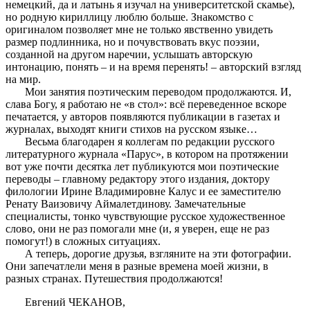
немецкий, да и латынь я изучал на университетской скамье),
но родную кириллицу люблю больше. Знакомство с
оригиналом позволяет мне не только явственно увидеть
размер подлинника, но и почувствовать вкус поэзии,
созданной на другом наречии, услышать авторскую
интонацию, понять – и на время перенять! – авторский взгляд
на мир.
Мои занятия поэтическим переводом продолжаются. И,
слава Богу, я работаю не «в стол»: всё переведенное вскоре
печатается, у авторов появляются публикации в газетах и
журналах, выходят книги стихов на русском языке…
Весьма благодарен я коллегам по редакции русского
литературного журнала «Парус», в котором на протяжении
вот уже почти десятка лет публикуются мои поэтические
переводы – главному редактору этого издания, доктору
филологии Ирине Владимировне Калус и ее заместителю
Ренату Ваизовичу Аймалетдинову. Замечательные
специалисты, тонко чувствующие русское художественное
слово, они не раз помогали мне (и, я уверен, еще не раз
помогут!) в сложных ситуациях.
А теперь, дорогие друзья, взгляните на эти фотографии.
Они запечатлели меня в разные времена моей жизни, в
разных странах. Путешествия продолжаются!
Евгений ЧЕКАНОВ,