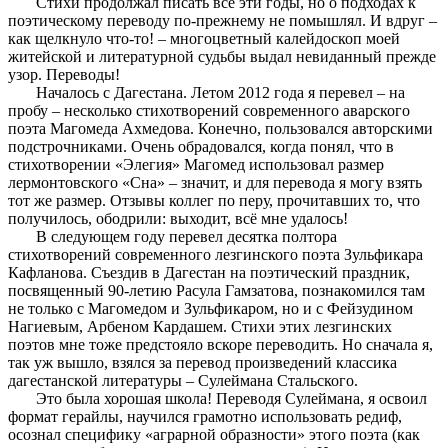
Стихи продолжал писать все эти годы, но о подходах к
поэтическому переводу по-прежнему не помышлял. И вдруг –
как щелкнуло что-то! – многоцветный калейдоскоп моей
житейской и литературной судьбы выдал невиданный прежде
узор. Переводы!
Началось с Дагестана. Летом 2012 года я перевел – на
пробу – несколько стихотворений современного аварского
поэта Магомеда Ахмедова. Конечно, пользовался авторскими
подстрочниками. Очень обрадовался, когда понял, что в
стихотворении «Элегия» Магомед использовал размер
лермонтовского «Сна» – значит, и для перевода я могу взять
тот же размер. Отзывы коллег по перу, прочитавших то, что
получилось, ободрили: выходит, всё мне удалось!
В следующем году перевел десятка полтора
стихотворений современного лезгинского поэта Зульфикара
Кафланова. Съездив в Дагестан на поэтический праздник,
посвященный 90-летию Расула Гамзатова, познакомился там
не только с Магомедом и Зульфикаром, но и с Фейзудином
Нагиевым, Арбеном Кардашем. Стихи этих лезгинских
поэтов мне тоже предстояло вскоре переводить. Но сначала я,
так уж вышло, взялся за перевод произведений классика
дагестанской литературы – Сулеймана Стальского.
Это была хорошая школа! Переводя Сулеймана, я освоил
формат герайлы, научился грамотно использовать редиф,
осознал специфику «аграрной образности» этого поэта (как