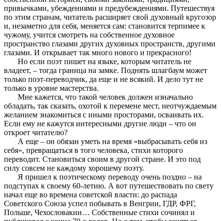
привычками, убеждениями и предубеждениями. Путешествуя
по этим странам, читатель расширяет свой духовный кругозор
и, незаметно для себя, меняется сам: становится терпимее к
чужому, учится смотреть на собственное духовное
пространство глазами других духовных пространств, другими
глазами. И открывает так много нового и прекрасного!
Но если поэт пишет на языке, которым читатель не
владеет, – тогда граница на замке. Поднять шлагбаум может
только поэт-переводчик, да еще и не всякий. И дело тут не
только в уровне мастерства.
Мне кажется, что такой человек должен изначально
обладать, так сказать, охотой к перемене мест, неотчуждаемым
желанием знакомиться с иными просторами, осваивать их.
Если ему не кажутся интересными другие люди – что он
откроет читателю?
А еще – он обязан уметь на время «выбрасывать себя из
себя», превращаться в того человека, стихи которого
переводит. Становиться своим в другой стране. И это под
силу совсем не каждому хорошему поэту.
Я пришел к поэтическому переводу очень поздно – на
подступах к своему 60-летию. А вот путешествовать по свету
начал еще во времена советской власти: до распада
Советского Союза успел побывать в Венгрии, ГДР, ФРГ,
Польше, Чехословакии… Собственные стихи сочинял и