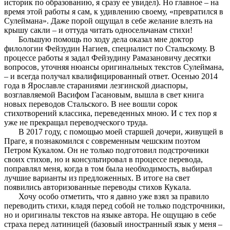
историк по образованию, я сразу ее увидел). Но главное – на
время этой работы я сам, к удивлению своему, «превратился в
Сулеймана». Даже порой ощущал в себе желание влезть на
крышу сакли – и оттуда читать односельчанам стихи!
Большую помощь по ходу дела оказал мне доктор
филологии Фейзудин Нагиев, специалист по Стальскому. В
процессе работы я задал Фейзудину Рамазановичу десятки
вопросов, уточняя нюансы оригинальных текстов Сулеймана,
– и всегда получал квалифицированный ответ. Осенью 2014
года в Ярославле стараниями лезгинской диаспоры,
возглавляемой Васифом Гасановым, вышла в свет книга
новых переводов Стальского. В нее вошли сорок
стихотворений классика, переведенных мною. И с тех пор я
уже не прекращал переводческого труда.
В 2017 году, с помощью моей старшей дочери, живущей в
Праге, я познакомился с современным чешским поэтом
Петром Кукалом. Он не только подготовил подстрочники
своих стихов, но и консультировал в процессе перевода,
поправлял меня, когда в том была необходимость, выбирал
лучшие варианты из предложенных. В итоге на свет
появились авторизованные переводы стихов Кукала.
Хочу особо отметить, что я давно уже взял за правило
переводить стихи, кладя перед собой не только подстрочники,
но и оригиналы текстов на языке автора. Не ощущаю в себе
страха перед латиницей (базовый иностранный язык у меня –