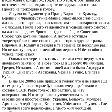
публиковал с конца 70-х годов. Но о том, чтобы заняться
поэтическими переводами, даже не задумывался тогда.
Просто не приходило в голову.
Я гулял по Будапешту и Праге, Варшаве и Кракову,
Берлину и Франкфурту-на-Майне, знакомился с тамошней
жизнью, разговаривал, – насколько хватало словарного запаса,
– с людьми. После всего увиденного и услышанного смотрел
на жизнь в родном Ярославле (да и вообще в Советском
Союзе) уже другими глазами. А потом наступила
«перестройка» и мне стало не до поездок в другие страны.
Впрочем, в Польшу я съездил в те времена аж несколько раз.
Но не как турист, а как мелкий коммерсант. И без особого
успеха, признаться.
Однако лет через пять-семь я все-таки смог вернуться к
любимому занятию. И вновь поехал в Европу: Финляндия,
Греция, Испания… А потом в моей жизни были Андорра и
Турция, Сингапур и Австралия, Чехия и Тунис, Египет и
Куба.
В начале 2000-х мне пришло в голову, что я не видел еще
и тех республик, которые буквально вчера пребывали в
составе СССР. Разве только Прибалтику, да и ту
поверхностно. И я отправился путешествовать по
евразийским пространствам: Украина, Беларусь, Молдова,
Армения, Азербайджан, Киргизия, Узбекистан, Грузия… Где-
то пробыл всего неделю-две, а где-то жил месяцами.