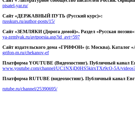
Сайт « Литературное сообщество писателей России. Официа
pisatel-yar.ru/
Сайт «ДЕРЖАВНЫЙ ПУТЬ (Русский курс)»:
russkurs.ru/author-posts/15/
Сайт «ЗЕМЛЯКИ (Дорога домой)». Раздел «Русская поэзия»
ya-zemlyak.ru/avtpoesia.asp?id_avt=597
Сайт издательского дома «ГРИФОН» (г. Москва). Каталог 
grifon-m.ru/chekanov-ef
Платформа YOUTUBE (Видеохостинг). Публичный канал Е
www.youtube.com/channel/UC1NXjD0HS5kirxTXr9cO-5A/videos?v
Платформа RUTUBE (видеохостинг). Публичный канал Евг
rutube.ru/channel/25390695/