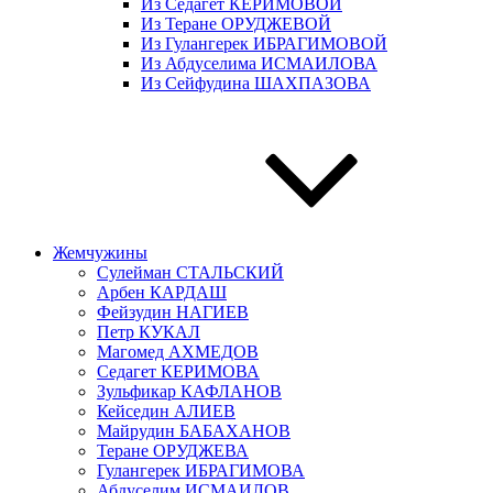
Из Седагет КЕРИМОВОЙ
Из Теране ОРУДЖЕВОЙ
Из Гулангерек ИБРАГИМОВОЙ
Из Абдуселима ИСМАИЛОВА
Из Сейфудина ШАХПАЗОВА
Жемчужины
Сулейман СТАЛЬСКИЙ
Арбен КАРДАШ
Фейзудин НАГИЕВ
Петр КУКАЛ
Магомед АХМЕДОВ
Седагет КЕРИМОВА
Зульфикар КАФЛАНОВ
Кейседин АЛИЕВ
Майрудин БАБАХАНОВ
Теране ОРУДЖЕВА
Гулангерек ИБРАГИМОВА
Абдуселим ИСМАИЛОВ