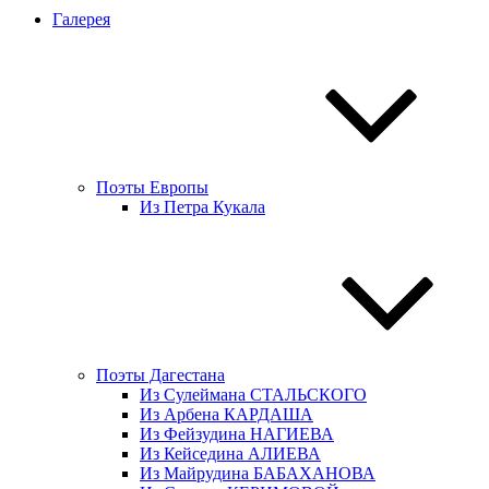
Галерея
Поэты Европы
Из Петра Кукала
Поэты Дагестана
Из Сулеймана СТАЛЬСКОГО
Из Арбена КАРДАША
Из Фейзудина НАГИЕВА
Из Кейседина АЛИЕВА
Из Майрудина БАБАХАНОВА