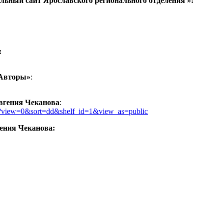
льный сайт Ярославского регионального отделения »:
:
«Авторы»
:
вгения Чеканова
:
iew=0&sort=dd&shelf_id=1&view_as=public
ения Чеканова: