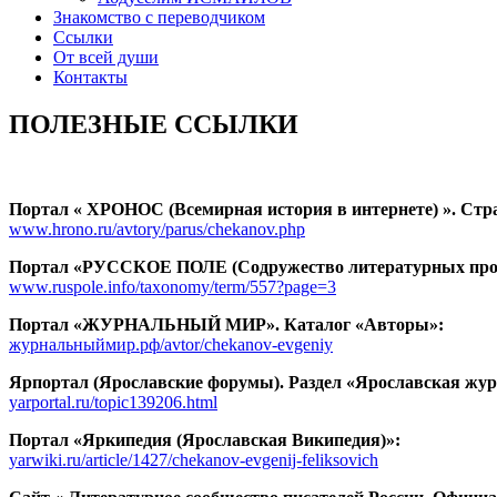
Знакомство с переводчиком
Ссылки
От всей души
Контакты
ПОЛЕЗНЫЕ ССЫЛКИ
Портал « ХРОНОС (Всемирная история в интернете) ». Стра
www.hrono.ru/avtory/parus/chekanov.php
Портал «РУССКОЕ ПОЛЕ (Содружество литературных прое
www.ruspole.info/taxonomy/term/557?page=3
Портал «ЖУРНАЛЬНЫЙ МИР». Каталог «Авторы»:
журнальныймир.рф/avtor/chekanov-evgeniy
Ярпортал (Ярославские форумы). Раздел «Ярославская жу
yarportal.ru/topic139206.html
Портал «Яркипедия (Ярославская Википедия)»:
yarwiki.ru/article/1427/chekanov-evgenij-feliksovich