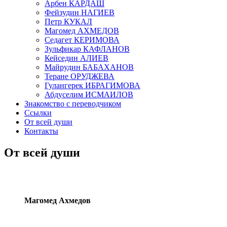
Арбен КАРДАШ
Фейзудин НАГИЕВ
Петр КУКАЛ
Магомед АХМЕДОВ
Седагет КЕРИМОВА
Зульфикар КАФЛАНОВ
Кейседин АЛИЕВ
Майрудин БАБАХАНОВ
Теране ОРУДЖЕВА
Гулангерек ИБРАГИМОВА
Абдуселим ИСМАИЛОВ
Знакомство с переводчиком
Ссылки
От всей души
Контакты
От всей души
Магомед Ахмедов