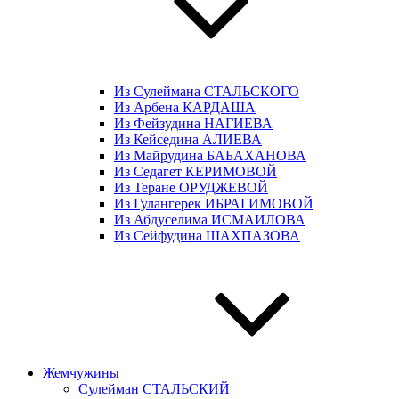
Из Сулеймана СТАЛЬСКОГО
Из Арбена КАРДАША
Из Фейзудина НАГИЕВА
Из Кейседина АЛИЕВА
Из Майрудина БАБАХАНОВА
Из Седагет КЕРИМОВОЙ
Из Теране ОРУДЖЕВОЙ
Из Гулангерек ИБРАГИМОВОЙ
Из Абдуселима ИСМАИЛОВА
Из Сейфудина ШАХПАЗОВА
Жемчужины
Сулейман СТАЛЬСКИЙ