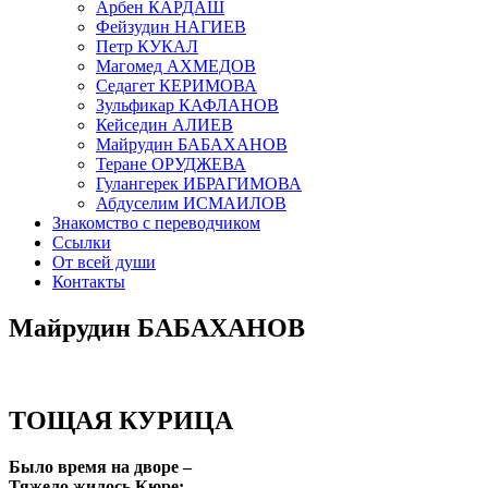
Арбен КАРДАШ
Фейзудин НАГИЕВ
Петр КУКАЛ
Магомед АХМЕДОВ
Седагет КЕРИМОВА
Зульфикар КАФЛАНОВ
Кейседин АЛИЕВ
Майрудин БАБАХАНОВ
Теране ОРУДЖЕВА
Гулангерек ИБРАГИМОВА
Абдуселим ИСМАИЛОВ
Знакомство с переводчиком
Ссылки
От всей души
Контакты
Майрудин БАБАХАНОВ
ТОЩАЯ КУРИЦА
Было время на дворе –
Тяжело жилось Кюре: