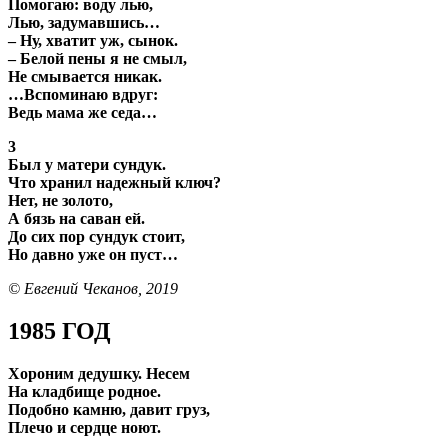
Помогаю: воду лью,
Лью, задумавшись…
– Ну, хватит уж, сынок.
– Белой пены я не смыл,
Не смывается никак.
…Вспоминаю вдруг:
Ведь мама же седа…
3
Был у матери сундук.
Что хранил надежный ключ?
Нет, не золото,
А бязь на саван ей.
До сих пор сундук стоит,
Но давно уже он пуст…
© Евгений Чеканов, 2019
1985 ГОД
Хороним дедушку. Несем
На кладбище родное.
Подобно камню, давит груз,
Плечо и сердце ноют.