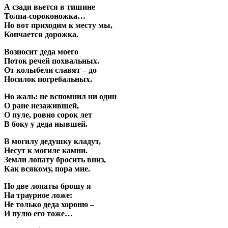
А сзади вьется в тишине
Толпа-сороконожка…
Но вот приходим к месту мы,
Кончается дорожка.
Возносит деда моего
Поток речей похвальных.
От колыбели славят – до
Носилок погребальных.
Но жаль: не вспомнил ни один
О ране незажившей,
О пуле, ровно сорок лет
В боку у деда нывшей.
В могилу дедушку кладут,
Несут к могиле камни.
Земли лопату бросить вниз,
Как всякому, пора мне.
Но две лопаты брошу я
На траурное ложе:
Не только деда хороню –
И пулю его тоже…