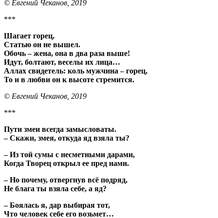
© Евгений Чеканов, 2019
***
Шагает горец,
Статью он не вышел.
Обочь – жена, она в два раза выше!
Идут, болтают, веселы их лица…
Аллах свидетель: коль мужчина –
горец,
То и в любви он к высоте стремится.
© Евгений Чеканов, 2019
***
Пути змеи всегда замысловаты.
–
Скажи, змея, откуда яд взяла ты?
– Из той сумы с несметными дарами,
Когда Творец открыл ее пред нами.
– Но почему, отвергнув всё подряд,
Не блага ты взяла себе, а яд?
– Боялась я, дар выбирая тот,
Что человек себе его возьмет…