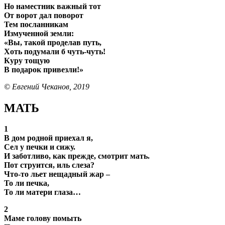
Но наместник важный тот
От ворот дал поворот
Тем посланникам
Измученной земли:
«Вы, такой проделав путь,
Хоть подумали б чуть-чуть!
Куру тощую
В подарок привезли!»
© Евгений Чеканов, 2019
МАТЬ
1
В дом родной приехал я,
Сел у печки и сижу.
И заботливо, как прежде, смотрит мать.
Пот струится, иль слеза?
Что-то льет нещадный жар –
То ли печка,
То ли матери глаза…
2
Маме голову помыть