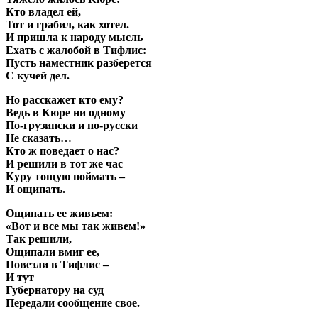
Кто владел ей,
Тот и грабил, как хотел.
И пришла к народу мысль
Ехать с жалобой в Тифлис:
Пусть наместник разберется
С кучей дел.
Но расскажет кто ему?
Ведь в Кюре ни одному
По-грузински и по-русски
Не сказать…
Кто ж поведает о нас?
И решили в тот же час
Куру тощую поймать –
И ощипать.
Ощипать ее живьем:
«Вот и все мы так живем!»
Так решили,
Ощипали вмиг ее,
Повезли в Тифлис –
И тут
Губернатору на суд
Передали сообщение свое.