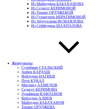
Из Майрудина БАБАХАНОВА
Из Седагет КЕРИМОВОЙ
Из Теране ОРУДЖЕВОЙ
Из Гулангерек ИБРАГИМОВОЙ
Из Абдуселима ИСМАИЛОВА
Из Сейфудина ШАХПАЗОВА
Жемчужины
Сулейман СТАЛЬСКИЙ
Арбен КАРДАШ
Фейзудин НАГИЕВ
Петр КУКАЛ
Магомед АХМЕДОВ
Седагет КЕРИМОВА
Зульфикар КАФЛАНОВ
Кейседин АЛИЕВ
Майрудин БАБАХАНОВ
Теране ОРУДЖЕВА