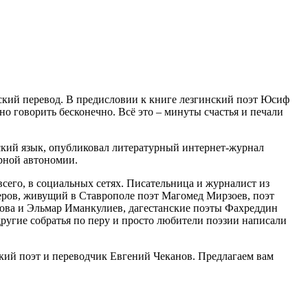
ский перевод. В предисловии к книге лезгинский поэт Юсиф
о говорить бесконечно. Всё это – минуты счастья и печали
сский язык, опубликовал литературный интернет-журнал
урной автономии.
сего, в социальных сетях. Писательница и журналист из
еров, живущий в Ставрополе поэт Магомед Мирзоев, поэт
ва и Эльмар Иманкулиев, дагестанские поэты Фахреддин
ругие собратья по перу и просто любители поэзии написали
ский поэт и переводчик Евгений Чеканов. Предлагаем вам