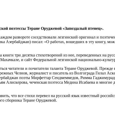
нской поэтессы Теране Оруджевой «Запоздалый птенец».
каждом развороте соседствовали лезгинский оригинал и поэтиче
а Азербайджан) писал: «О работах, вошедших в эту книгу, можн
а книги три десятка стихотворений из нее, переведенных на ру
в Махачкале, и сайт Федеральной лезгинской национально-культ
ься читатели и почитатели таланта Теране Оруджевой. Прежде в
режных Челнов, журналист и писатель из Волгограда Гилал Аск
зербайджан поэты Мирфеттар Сеидмеммедов, Римма Гаджимурадо
м Алискерова, чеченская поэтесса Медина Исабаева и многие д
авить, что все стихи перевел на русский язык известный россий
ого сборника Теране Оруджевой.