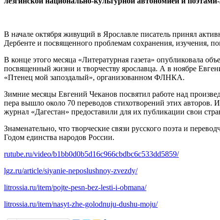
лезгинской национально-культурной автономией и поэтами
В начале октября живущий в Ярославле писатель принял акти
Дербенте и посвященного проблемам сохранения, изучения, п
В конце этого месяца «Литературная газета» опубликовала об
посвященный жизни и творчеству ярославца. А в ноябре Евге
«Птенец мой запоздалый», организованном ФЛНКА.
Зимние месяцы Евгений Чеканов посвятил работе над произве
пера вышло около 70 переводов стихотворений этих авторов. И
журнал «Дагестан» предоставили для их публикации свои стр
Знаменательно, что творческие связи русского поэта и перев
Годом единства народов России.
rutube.ru/video/b1bb0d0b5d16c966cbdbc6c533dd5859/
lgz.ru/article/siyanie-neposlushnoy-zvezdy/
litrossia.ru/item/pojte-pesn-bez-lesti-i-obmana/
litrossia.ru/item/nasyt-zhe-golodnuju-dushu-moju/