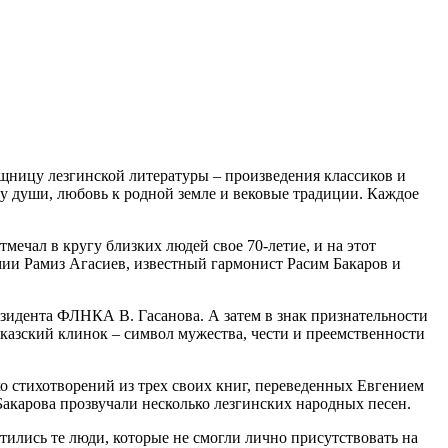
щницу лезгинской литературы – произведения классиков и
оту души, любовь к родной земле и вековые традиции. Каждое
мечал в кругу близких людей свое 70-летие, и на этот
мии Рамиз Агасиев, известный гармонист Расим Бакаров и
зидента ФЛНКА В. Гасанова. А затем в знак признательности
азский клинок – символ мужества, чести и преемственности
о стихотворений из трех своих книг, переведенных Евгением
Бакарова прозвучали несколько лезгинских народных песен.
тились те люди, которые не смогли лично присутствовать на