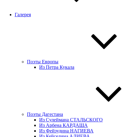
Галерея
Поэты Европы
Из Петра Кукала
Поэты Дагестана
Из Сулеймана СТАЛЬСКОГО
Из Арбена КАРДАША
Из Фейзудина НАГИЕВА
Из Кейседина АЛИЕВА