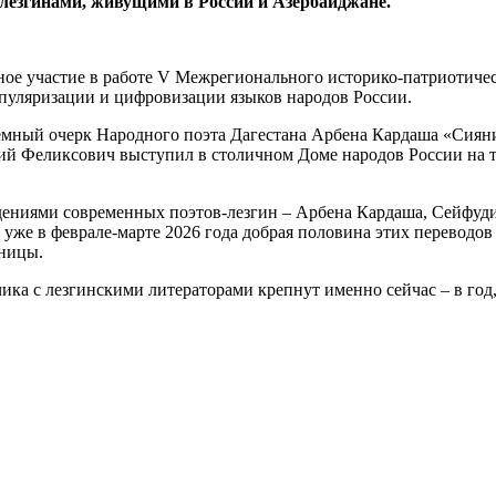
-лезгинами, живущими в России и Азербайджане.
вное участие в работе V Межрегионального историко-патриотич
опуляризации и цифровизации языков народов России.
ъемный очерк Народного поэта Дагестана Арбена Кардаша «Сиян
ний Феликсович выступил в столичном Доме народов России на т
дениями современных поэтов-лезгин – Арбена Кардаша, Сейфуд
 уже в феврале-марте 2026 года добрая половина этих переводов
аницы.
одчика с лезгинскими литераторами крепнут именно сейчас – в