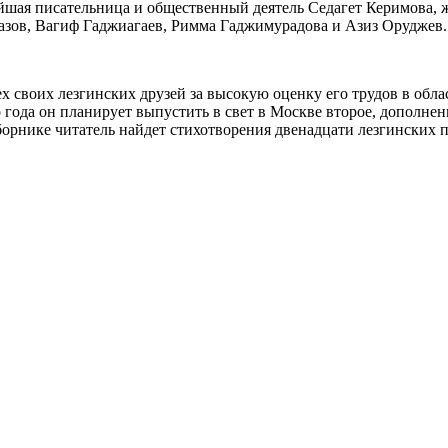
ейшая писательница и общественный деятель Седагет Керимова, 
зов, Вагиф Гаджиагаев, Римма Гаджимурадова и Азиз Оруджев.
х своих лезгинских друзей за высокую оценку его трудов в обла
о года он планирует выпустить в свет в Москве второе, дополне
сборнике читатель найдет стихотворения двенадцати лезгинских