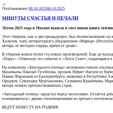
Опубликовано
08.10.2025
08.10.2025
МИНУТЫ СЧАСТЬЯ И ПЕЧАЛИ
Летом 2025 года в Москве вышла в свет новая книга лезги
Этот сборник, как и два предыдущих, был билингвальным: на 
Халилов, член литературного объединения «Марвар» (Республик
автора, ее мелодии сердца, крики ее души».
В сборник вошли более ста новых произведений. Еще до выход
«Парус». Отметили это событие и «Лезги Газет», издающаяся 
На появление «Запоздалого птенца» мгновенно начали откликат
Махачкалы Пакизат Гусейнова, прозаик Юрмет Нагиев из Набе
Намик Фарзалиев из Екатеринбурга, живущие в Республике А
Оруджев, Севинджи Муртазалиева, Сельмина Курабекова, Марья
автору немало прочувствованных строк.
«Запоздалый птенец» предстал перед читателями. Остается доб
познакомиться с двумя стихотворениями из третьего поэтическ
ВЕДУТ НЕВЕСТУ НА РОДНИК