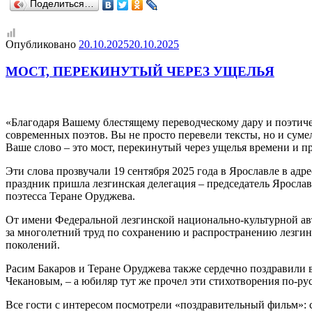
Поделиться…
Опубликовано
20.10.2025
20.10.2025
МОСТ, ПЕРЕКИНУТЫЙ ЧЕРЕЗ УЩЕЛЬЯ
«Благодаря Вашему блестящему переводческому дару и поэтиче
современных поэтов. Вы не просто перевели тексты, но и суме
Ваше слово – это мост, перекинутый через ущелья времени и 
Эти слова прозвучали 19 сентября 2025 года в Ярославле в адр
праздник пришла лезгинская делегация – председатель Яросла
поэтесса Теране Оруджева.
От имени Федеральной лезгинской национально-культурной авт
за многолетний труд по сохранению и распространению лезги
поколений.
Расим Бакаров и Теране Оруджева также сердечно поздравили в
Чекановым, – а юбиляр тут же прочел эти стихотворения по-ру
Все гости с интересом посмотрели «поздравительный фильм»: с