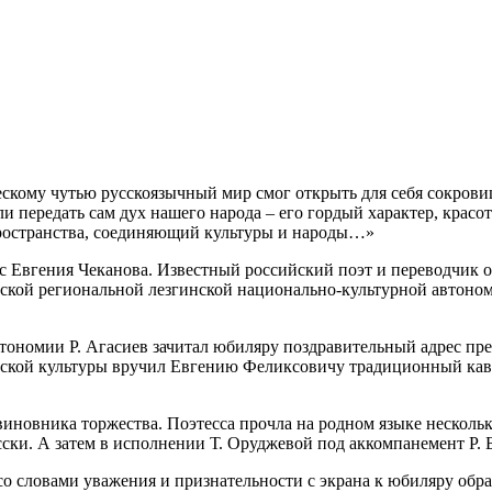
скому чутью русскоязычный мир смог открыть для себя сокрови
ли передать сам дух нашего народа – его гордый характер, крас
пространства, соединяющий культуры и народы…»
ес Евгения Чеканова. Известный российский поэт и переводчик от
вской региональной лезгинской национально-культурной автоно
ономии Р. Агасиев зачитал юбиляру поздравительный адрес пре
нской культуры вручил Евгению Феликсовичу традиционный кавк
иновника торжества. Поэтесса прочла на родном языке нескольк
сски. А затем в исполнении Т. Оруджевой под аккомпанемент Р. 
о словами уважения и признательности с экрана к юбиляру обра