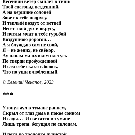
Весенний ветер сыплет в тишь
Твой снегопад нездешний.
А на вершине соловей
Зовет к себе подругу.
И теплый воздух от ветвей
Несет твой дух в округу,
И пчелы мчат к тебе гурьбой
Воздушною дорогой…
А я блуждаю сам не свой,
Я – не жених, не свёкор.
Аульным мальчиком плетусь
По тверди пробужденной
И сам себе сказать боюсь,
Что по уши влюбленный.
© Евгений Чеканов, 2023
***
Утонул аул в тумане раннем,
Скрыл от глаз дома в покое сонном
И сады… И светится в тумане
Лишь тропа, бегущая по склонам.
И пока по тропочке лучистой