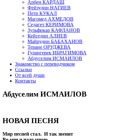
Арбен КАРДАШ
Фейзудин НАГИЕВ
Петр КУКАЛ
Магомед АХМЕДОВ
Седагет КЕРИМОВА
Зульфикар КАФЛАНОВ
Кейседин АЛИЕВ
Майрудин БАБАХАНОВ
Теране ОРУДЖЕВА
Гулангерек ИБРАГИМОВА
Абдуселим ИСМАИЛОВ
Знакомство с переводчиком
Ссылки
От всей души
Контакты
Абдуселим ИСМАИЛОВ
НОВАЯ ПЕСНЯ
Мир песней стал. И так звенит
Во мне и надо мною,