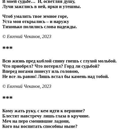
В моей судьбе… И, осветляя душу,
Лучи зажглись в ней, ярки и утешны.
Чтоб умалить твое земное горе,
Уста мои открылись – и наружу
Тихонько полились слова надежды.
© Евгений Чеканов, 2023
***
Всю жизнь пред к
и
блой спину гнешь с глухой мольбой.
Что приобрел? Что потерял? Горд ли судьбой?
Вперед ногами понесут иль головою,
Не все ль равно! Лишь встал бы камень над тобой.
© Евгений Чеканов, 2023
***
Кому жать руку, с кем идти к вершине?
Блестят навстречу лишь глаза в кручине.
Меч на перо сменившие ладони,
Кого вы воспитать способны ныне?