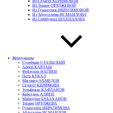
Из Седагет КЕРИМОВОЙ
Из Теране ОРУДЖЕВОЙ
Из Гулангерек ИБРАГИМОВОЙ
Из Абдуселима ИСМАИЛОВА
Из Сейфудина ШАХПАЗОВА
Жемчужины
Сулейман СТАЛЬСКИЙ
Арбен КАРДАШ
Фейзудин НАГИЕВ
Петр КУКАЛ
Магомед АХМЕДОВ
Седагет КЕРИМОВА
Зульфикар КАФЛАНОВ
Кейседин АЛИЕВ
Майрудин БАБАХАНОВ
Теране ОРУДЖЕВА
Гулангерек ИБРАГИМОВА
Абдуселим ИСМАИЛОВ