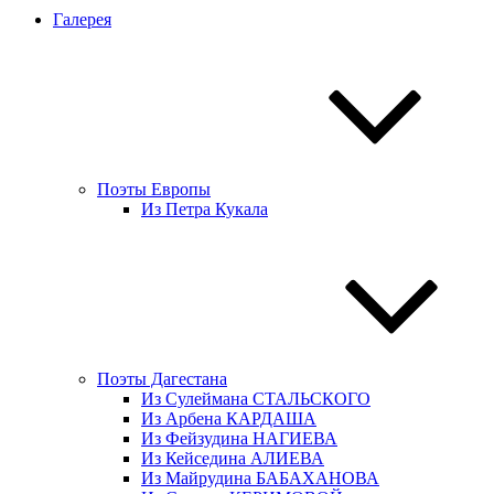
Галерея
Поэты Европы
Из Петра Кукала
Поэты Дагестана
Из Сулеймана СТАЛЬСКОГО
Из Арбена КАРДАША
Из Фейзудина НАГИЕВА
Из Кейседина АЛИЕВА
Из Майрудина БАБАХАНОВА