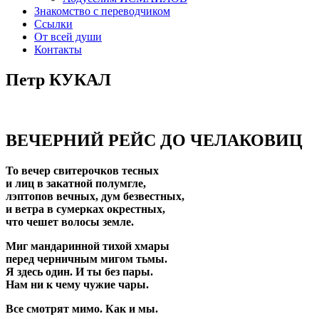
Знакомство с переводчиком
Ссылки
От всей души
Контакты
Петр КУКАЛ
ВЕЧЕРНИЙ РЕЙС ДО ЧЕЛАКОВИЦ
То вечер свитерочков тесных
и лиц в закатной полумгле,
лэптопов вечных, дум безвестных,
и ветра в сумерках окрестных,
что чешет волосы земле.
Миг мандаринной тихой хмары
перед черничным мигом тьмы.
Я здесь один. И ты без пары.
Нам ни к чему чужие чары.
Все смотрят мимо. Как и мы.