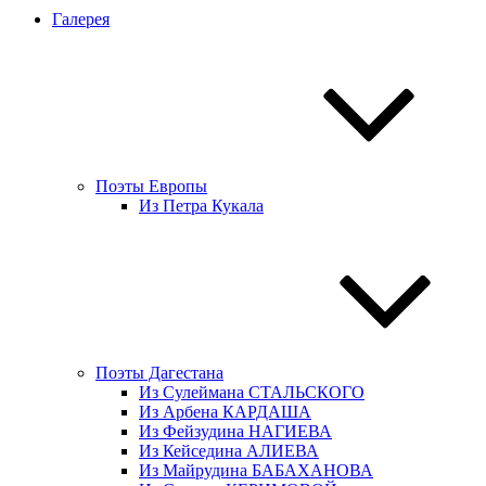
Галерея
Поэты Европы
Из Петра Кукала
Поэты Дагестана
Из Сулеймана СТАЛЬСКОГО
Из Арбена КАРДАША
Из Фейзудина НАГИЕВА
Из Кейседина АЛИЕВА
Из Майрудина БАБАХАНОВА