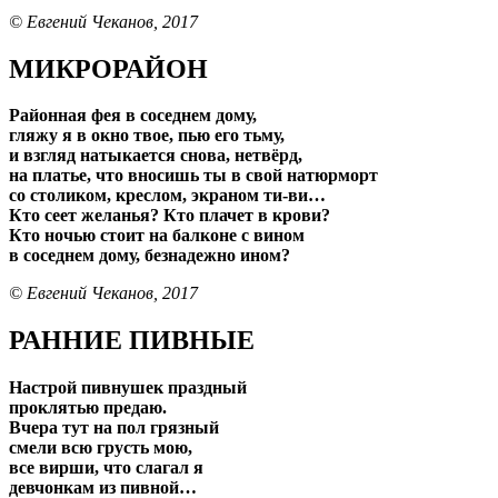
© Евгений Чеканов, 2017
МИКРОРАЙОН
Районная фея в соседнем дому,
гляжу я в окно твое, пью его тьму,
и взгляд натыкается снова, нетвёрд,
на платье, что вносишь ты в свой натюрморт
со столиком, креслом, экраном ти-ви…
Кто сеет желанья? Кто плачет в крови?
Кто ночью стоит на балконе с вином
в соседнем дому, безнадежно ином?
© Евгений Чеканов, 2017
РАННИЕ ПИВНЫЕ
Настрой пивнушек праздный
проклятью предаю.
Вчера тут на пол грязный
смели всю грусть мою,
все вирши, что слагал я
девчонкам из пивной…