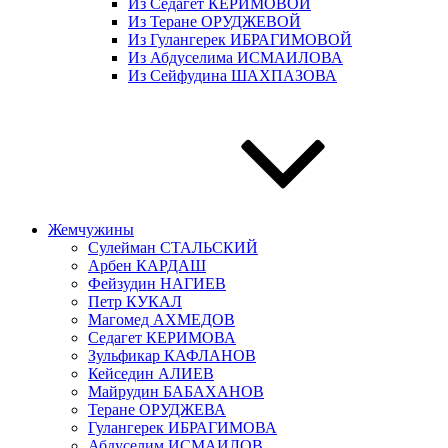
Из Седагет КЕРИМОВОЙ
Из Теране ОРУДЖЕВОЙ
Из Гулангерек ИБРАГИМОВОЙ
Из Абдуселима ИСМАИЛОВА
Из Сейфудина ШАХПАЗОВА
Жемчужины
Сулейман СТАЛЬСКИЙ
Арбен КАРДАШ
Фейзудин НАГИЕВ
Петр КУКАЛ
Магомед АХМЕДОВ
Седагет КЕРИМОВА
Зульфикар КАФЛАНОВ
Кейседин АЛИЕВ
Майрудин БАБАХАНОВ
Теране ОРУДЖЕВА
Гулангерек ИБРАГИМОВА
Абдуселим ИСМАИЛОВ