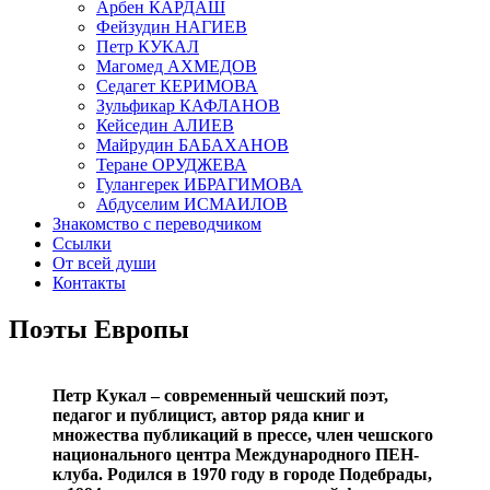
Арбен КАРДАШ
Фейзудин НАГИЕВ
Петр КУКАЛ
Магомед АХМЕДОВ
Седагет КЕРИМОВА
Зульфикар КАФЛАНОВ
Кейседин АЛИЕВ
Майрудин БАБАХАНОВ
Теране ОРУДЖЕВА
Гулангерек ИБРАГИМОВА
Абдуселим ИСМАИЛОВ
Знакомство с переводчиком
Ссылки
От всей души
Контакты
Поэты Европы
Петр Кукал – современный чешский поэт,
педагог и публицист, автор ряда книг и
множества публикаций в прессе, член чешского
национального центра Международного ПЕН-
клуба. Родился в 1970 году в городе Подебрады,