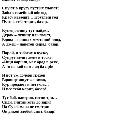
Снуют в кругу пустых хлопот;
Забыв семейный обиход,
Красу наводят… Круглый год
Пути к тебе торят, базар.
Купец овчину тут найдет,
Дурак – лучину иль помет,
Вдова – ночных мечтаний плод,
А лжец – наветов смрад, базар.
Порой, в заботах о куске,
Супруг велит жене в тоске:
«Ищи барыш, как брод в реке,
А то на кой нам ляд базар!»
И вот уж дочери грехов
Вдовице ищут женихов,
Кур продают и петухов…
И все тебя корят, базар!
Тут баб, наверно, сотни три…
Сиди, считай хоть до зари!
На Сулеймана не смотри:
Он дикой злобой смят, базар!