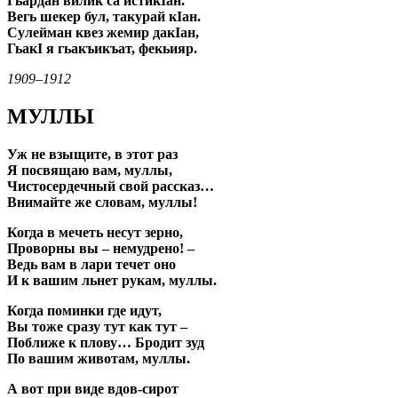
Гьардан вилик са истикIан.
Вегь шекер бул, такурай кIан.
Сулейман квез жемир дакIан,
ГьакI я гьакъикъат, фекьияр.
1909–1912
МУЛЛЫ
Уж не взыщите, в этот раз
Я посвящаю вам, муллы,
Чистосердечный свой рассказ…
Внимайте же словам, муллы!
Когда в мечеть несут зерно,
Проворны вы – немудрено! –
Ведь вам в лари течет оно
И к вашим льнет рукам, муллы.
Когда поминки где идут,
Вы тоже сразу тут как тут –
Поближе к плову… Бродит зуд
По вашим животам, муллы.
А вот при виде вдов-сирот