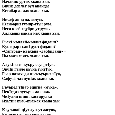
Начаник уртах хьана хьи.
Вичиз девлет бул авайдаз
Кесибар алчах хьана хьи.
Инсаф ая вуна, залум,
Кесибариз гумир-тIун рум.
Иеси кьей «дубри утрум»,
Халкьдиз вакай мах хьана хьи.
ГьакI кьиляй-кьилиз фидани?
Куь крар гьакI дуьз фидани?
«Сагърай» квахьна «дасфидани» –
Им маса саягъ хьана хьи.
АлукIна са куьруь суьртIук,
ЭрчIи гъиле кьуна зунтIук,
Гьар патахъди къекъуьриз тIук,
СафутI чаз пупIах хьана ки.
Гъуьрел тIвар эцигна «мука»,
НекIедиз лугьуз «малака»
ЧкIулни шиш, кастарулка –
Ихьтин къа6-къажах хьана хьи.
Къулавай цIуз лугьуз «агун»,
Киридиз лугьуз «пурагун»,