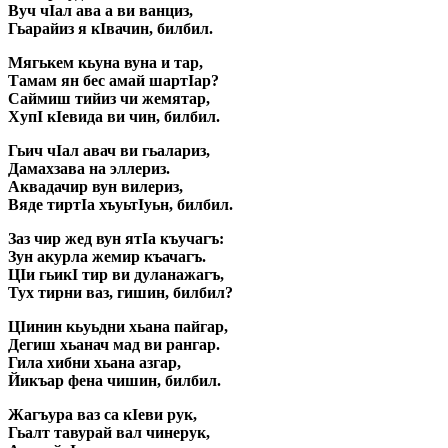
Вуч чIал ава а ви ванциз,
Гьарайиз я кIвачин, билбил.
Мягькем кьуна вуна и тар,
Тамам ян бес амай шартIар?
Саймиш тийиз чи жемятар,
XyпI кIевида ви чин, билбил.
Гьич чIал авач ви гьалариз,
Дамахзава на эллериз.
Аквадачир вун вилериз,
Вяде тиртIа хъуьтIуьн, билбил.
Заз чир жед вун ятIа къучагъ:
Зун акурла жемир къачагъ.
ЦIи гьикI тир ви дуланажагъ,
Тух тирни ваз, гишин, билбил?
ЦIинин кьуьдни хьана пайгар,
Дегиш хьанач мад ви рангар.
Гила хибни хьана азгар,
Йикъар фена чишин, билбил.
Жагъура ваз са кIеви рук,
Гьалт тавурай вал чинерук,