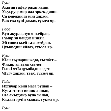
Руш
Ахьтин гафар рахаз наши,
Хъуьруьрмир чал эркек-диши.
Са кепекни гвачиз харжи,
Вав гва хупI дамах, гуьзел яр.
Гада
Вун акурла, зун я гьейран,
Гумир зи чандиз и зиян,
Эй сивиз кьей таза жейран,
Цуькведин яйлах, гуьзел яр.
Руш
КIан хьунарни жеда, гьелбет –
Фикир ая вуна хевлет,
ГьикI ятIа дуьнйадин адет:
ЧIугу харжи, твах, гуьзел яр.
Гада
Ихтибар кьий маса рушан –
Кутаз титаз вичик лишан,
Ша акъудмир вуна зи чан,
Къалаз эрчIи хъвяхъ, гуьзел яр.
Руш