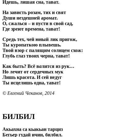
Идешь, лишая сна, тават.
На зависть розам, тих и свят
Души нездешней аромат.
О, сжалься – и пусти в свой сад,
Где зреют времена, тават!
Средь тех, чей юный лик пригож,
Ты куропаткою плывешь.
Твой взор с палящим солнцем схож:
Глубь глаз твоих черна, тават!
Как быть? Всё в
а
лится из рук…
Но лечит от сердечных мук
Лишь красота. И сей недуг
Ты исцелишь одна, тават!
© Евгений Чеканов, 2014
БИЛБИЛ
Акьахна са кьакьан тарциз
Бегьер гудай ичин, билбил.