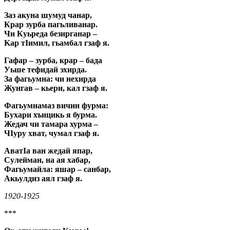
Заз акуна шумуд чанар,
Крар зурба пагьливанар.
Чи Куьреда безирганар –
Kap тIимил, гьамбал гзаф я.
Гафар – зурба, крар – бада
Уьше тефидай эхирда.
За фагьумна: чи нехирда
Жунгав – кьери, кал гзаф я.
Фагьумнамаз вичин фурма:
Бухари хъицикь я бурма.
Жедач чи тамара хурма –
ЧIуру хват, чумал гзаф я.
АватIа ван жедай япар,
Сулейман, на ая хабар,
Фагьумайла: яшар – санбар,
Акьулдиз аял гзаф я.
1920-1925
***