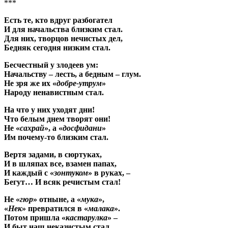
***
Есть те, кто вдруг разбогател
И для начальства близким стал.
Для них, творцов нечистых дел,
Бедняк сегодня низким стал.
Бесчестный у злодеев ум:
Начальству – лесть, а бедным – глум.
Не зря же их «
добре-утрум
»
Народу ненавистным стал.
На что у них уходят дни!
Что белым днем творят они!
Не «
сахрай
», а «
досфидани
»
Им почему-то близким стал.
Вертя задами, в сюртуках,
И в шляпах все, взамен папах,
И каждый с «
зонтуком
» в руках, –
Бегут… И всяк речистым стал!
Не «
гюр
» отныне, а «
мука
»,
«
Нек
» превратился в «
малака
».
Потом пришла «
кастарулка
» –
И быт наш неказистым стал.