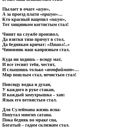
Пылает в очаге «
агун
»,
А за проезд плати «
прагун
»…
Кто красный нацепил «
пагун
»,
Тот хищником когтистым стал!
Чинят на службе произвол,
Да взятки тихо прячут в стол,
Да беднякам кричат: «
Пашол!
..»
Чиновник наш капризным стал.
Куда ни ходишь – всюду мат,
И все теснят тебя, честят,
И слышишь только «
яптфаймат
»…
Мир пошлым стал, нечистым стал!
Повсюду водка и духан,
У каждого в руке стакан,
И каждый замухрышка – хан:
Язык его ветвистым стал.
Для Сулеймана жизнь ясна:
Попутал многих сатана.
Пока бедняк во мраке сна,
Богатый – гадом склизким стал.