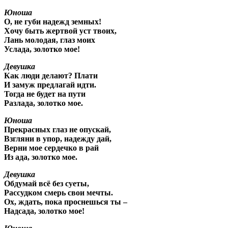
Юноша
О, не губи надежд земных!
Хочу быть жертвой уст твоих,
Лань молодая, глаз моих
Услада, золотко мое!
Девушка
Как люди делают? Плати
И замуж предлагай идти.
Тогда не будет на пути
Разлада, золотко мое.
Юноша
Прекрасных глаз не опускай,
Взгляни в упор, надежду дай,
Верни мое сердечко в рай
Из ада, золотко мое.
Девушка
Обдумай всё без суеты,
Рассудком смерь свои мечты.
Ох, ждать, пока проснешься ты –
Надсада, золотко мое!