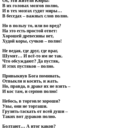
Ох, эти жители Кюры!
В их головах мозгов полно,
И в тех мозгах гудят миры…
В беседах – важных слов полно.
Но в пользу то, или во вред?
На это есть простой ответ:
Хорошей древесины нет,
Худой коры, сучков – полно!
Не ведая, где друг, где враг,
Шумят… И всё-то им не так.
Что обсуждают? Да пустяк,
И этих пустяков – полно.
Привыкнув Бога поминать,
Отвыкли и косить, и жать.
Но, правда, в драке их не взять –
И кос там, и серпов полно!
Небось, в торговле хороши?
Увы, они не торгаши.
Грузить-таскать от всей души –
Таких вот дураков полно.
Болтают… А итог каков?