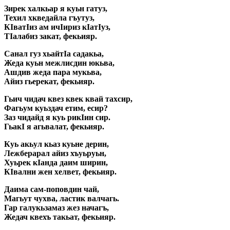
Зирек халкьар я куьн гатуз,
Техил хкведайла гъутуз,
КIватIиз ам ичIириз кIатIуз,
ТIалабиз закат, фекьияр.
Санал гуз хьайтIа садакьа,
Жеда куьн межлисдин юкьва,
Ашдив жеда пара мукьва,
Айиз гьерекат, фекьияр.
Гьич чидач квез квек квай тахсир,
Фагьум куьздач етим, есир?
Заз чидайд я куь рикIин сир.
ГьакI я агьвалат, фекьияр.
Куь акьул кьаз куьне дерин,
Лежберарал айиз хъуьруьн,
Хуьрек кIанда даим ширин,
КIвални жен хелвет, фекьияр.
Даима сам-поповдин чай,
Магьут чухва, ластик валчагь.
Гар галукьзамаз жез начагъ,
Жедач квехъ такьат, фекьияр.