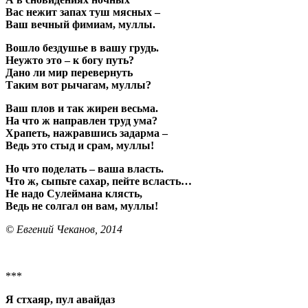
Вас нежит запах туш мясных –
Ваш вечный фимиам, муллы.
Вошло бездушье в вашу грудь.
Неужто это – к богу путь?
Дано ли мир перевернуть
Таким вот рычагам, муллы?
Ваш плов и так жир
е
н весьма.
На что ж направлен труд ума?
Храпеть, нажравшись задарма –
Ведь это стыд и срам, муллы!
Но что поделать – ваша власть.
Что ж, сыпьте сахар, пейте всласть…
Не надо Сулеймана клясть,
Ведь не солгал он вам, муллы!
© Евгений Чеканов, 2014
***
Я стхаяр, пул авайдаз