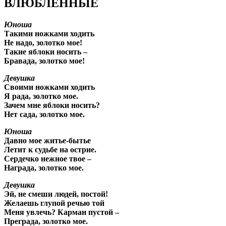
ВЛЮБЛЕННЫЕ
Юноша
Такими ножками ходить
Не надо, золотко мое!
Такие яблоки носить –
Бравада, золотко мое!
Девушка
Своими ножками ходить
Я рада, золотко мое.
Зачем мне яблоки носить?
Нет сада, золотко мое.
Юноша
Давно мое житье-бытье
Летит к судьбе на острие.
Сердечко нежное твое –
Награда, золотко мое.
Девушка
Эй, не смеши людей, постой!
Желаешь глупой речью той
Меня увлечь? Карман пустой –
Преграда, золотко мое.