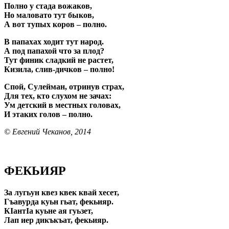
Полно у стада вожаков,
Но маловато тут быков,
А вот тупых коров – полно.
В папахах ходит тут народ.
А под папахой что за плод?
Тут финик сладкий не растет,
Кизила, слив-дичков – полно!
Спой, Сулейман, отринув страх,
Для тех, кто слухом не зачах:
Ум детский в местных головах,
И этаких голов – полно.
© Евгений Чеканов, 2014
ФЕКЬИЯР
За лугьун квез квек квай хесет,
Гъавурда куьн гьат, фекьияр.
КIантIа куьне ая гуьзет,
Лап иер дикъкъат, фекьияр.