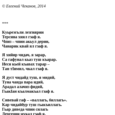
© Евгений Чеканов, 2014
***
Куьреэгьли лезгиярин
Терсина хиял гзаф я.
Чпиз – чпин акьул дерин,
Чанарик квай ял гзаф я.
Я хийир чидач, я зарар,
Са гафунал кьаз туш къарар.
Иеси кьей къавах тарар –
Тан тIимил, чкал гзаф я.
Я дуст чидайд туш, я мидяй,
Туна чанда пара идяй,
Арадал алачиз фидяй,
ГьакIан къалмакъал гзаф я.
Сивевай гаф – «валлагь, биллагь».
Кар чидайбур туш гьакъиллагь.
Гьар дяведа чпин силагь
Дергецни мукал гзаф я.