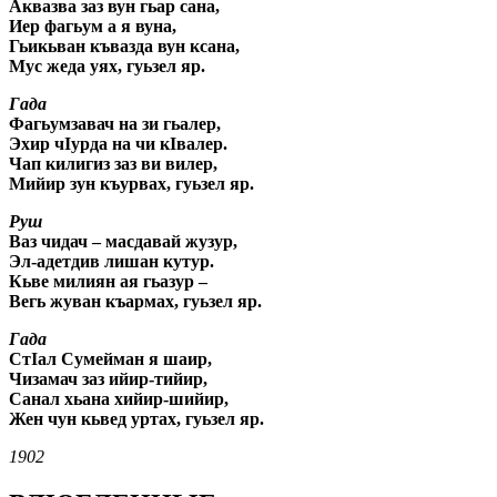
Аквазва заз вун гьар сана,
Иер фагьум а я вуна,
Гьикьван къвазда вун ксана,
Мус жеда уях, гуьзел яр.
Гада
Фагьумзавач на зи гьалер,
Эхир чIурда на чи кIвалер.
Чап килигиз заз ви вилер,
Мийир зун къурвах, гуьзел яр.
Руш
Ваз чидач – масдавай жузур,
Эл-адетдив лишан кутур.
Кьве милиян ая гьазур –
Вегь жуван къармах, гуьзел яр.
Гада
СтIал Сумейман я шаир,
Чизамач заз ийир-тийир,
Санал хьана хийир-шийир,
Жен чун кьвед уртах, гуьзел яр.
1902