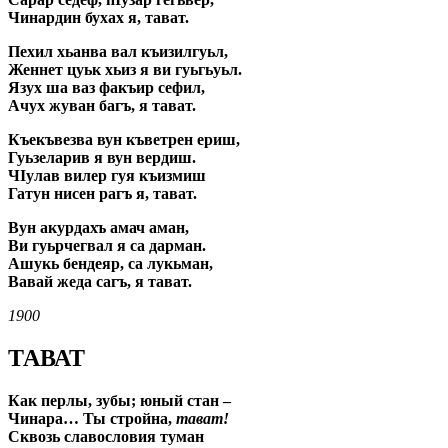
Чинардин бухах я, тават.
Пехил хьанва вал къизилгуьл,
Женнет цуьк хьиз я ви гуьгьуьл.
Язух ша ваз факъир сефил,
Ачух жуван багъ, я тават.
Къекъвезва вун къветрен ериш,
Гуьзеларив я вун вердиш.
ЧIулав вилер гуя къизмиш
Гатун нисен рагъ я, тават.
Вун акурдахъ амач аман,
Ви гуьрчегвал я са дарман.
Ашукь бендеяр, са лукьман,
Вавай жеда сагъ, я тават.
1900
ТАВАТ
Как перлы, зубы; юный стан –
Чинара… Ты стройна,
тават!
Сквозь славословия туман