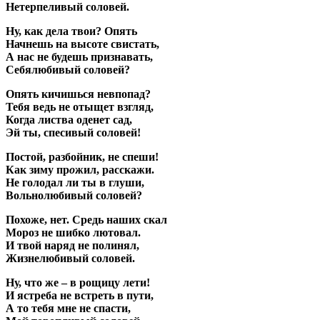
Нетерпеливый соловей.
Ну, как дела твои? Опять
Начнешь на высоте свистать,
А нас не будешь признавать,
Себялюбивый соловей?
Опять кичишься невпопад?
Тебя ведь не отыщет взгляд,
Когда листва оденет сад,
Эй ты, спесивый соловей!
Постой, разбойник, не спеши!
Как зиму пр
о
жил, расскажи.
Не голодал ли ты в глуши,
Вольнолюбивый соловей?
Похоже, нет. Средь наших скал
Мороз не шибко лютовал.
И твой наряд не полинял,
Жизнелюбивый соловей.
Ну, что же – в рощицу лети!
И ястреба не встреть в пути,
А то тебя мне не спасти,