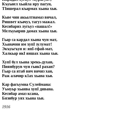
Къуьнел хьайла яру пагун,
ТIишерал къармах хьана хьи.
Кьве чин акьалтнамаз вичал,
Ришвет къачуз, тагуз мажал.
Кесибариз лугьуз «пашал!»
Мелъуьнрив дамах хьана хьи.
Гьар са кардал хьана чун мат,
Хьаначни им хупI зулумат!
Экъуьгъун я: япI-тфай-мат,
Халкьар икI яншах хьана хьи.
ХупI бул хьана эрекь-духан,
Пиянбурув чун гьикI рахан?
Гьар са ятаб вич вичиз хан,
Раж алачир к1ах хьана хьи.
Кар фагьумна Сулеймана:
Уьмуьр хьанва хупI дивана.
Кесибар амаз ксана,
Бязибур уях хьана хьи.
1916