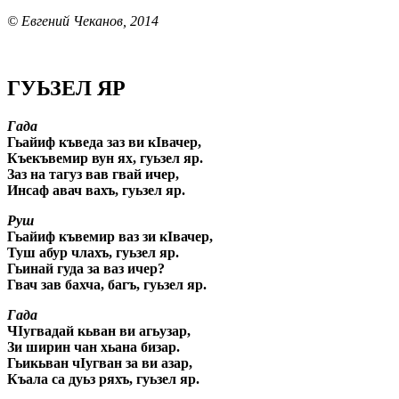
© Евгений Чеканов, 2014
ГУЬЗЕЛ ЯР
Гада
Гьайиф къведа заз ви кIвачер,
Къекъвемир вун ях, гуьзел яр.
Заз на тагуз вав гвай ичер,
Инсаф авач вахъ, гуьзел яр.
Руш
Гьайиф къвемир ваз зи кIвачер,
Туш абур члахъ, гуьзел яр.
Гьинай гуда за ваз ичер?
Гвач зав бахча, багъ, гуьзел яр.
Гада
ЧIугвадай кьван ви агьузар,
Зи ширин чан хьана бизар.
Гьикьван чIугван за ви азар,
Къала са дуьз ряхъ, гуьзел яр.