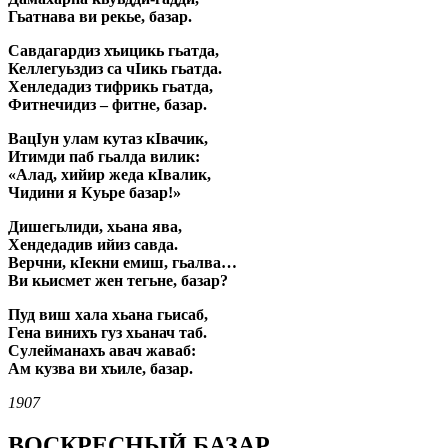
Гьатнава ви рекье, базар.
Савдагардиз хъицикь гьатда,
Келлегуьздиз са чIикь гьатда.
Хенледадиз тифрикь гьатда,
Фитнечидиз – фитне, базар.
ВацIун улам кутаз кIвачик,
Итимди паб гьалда вилик:
«Алад, хийир жеда кIвалик,
Чидини я Куьре базар!»
Дишегьлиди, хьана ява,
Хендедадив ийиз савда.
Верчни, кIекни емиш, гьалва…
Ви кьисмет жен тегьне, базар?
Пуд виш хала хьана гьисаб,
Гена винихъ гуз хьанач таб.
Сулейманахъ авач жаваб:
Ам кузва ви хъиле, базар.
1907
ВОСКРЕСНЫЙ БАЗАР