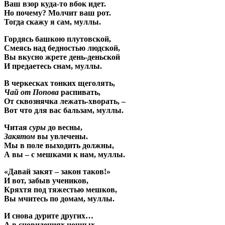
Ваш взор куда-то вбок идет.
Но почему? Молчит ваш рот.
Тогда скажу я сам, муллы.
Гордясь башкою плутовской,
Смеясь над бедностью людской,
Вы вкусно жрете день-деньской
И предаетесь снам, муллы.
В черкесках тонких щеголять,
Чай от Попова
распивать,
От сквознячка лежать-хворать, –
Вот что для вас бальзам, муллы.
Читая
суры
до весны,
Закятом
вы увлечены.
Мы в поле выходить должны,
А вы – с мешками к нам, муллы.
«Давай закят – закон таков!»
И вот, забыв учеников,
Кряхтя под тяжестью мешков,
Вы мчитесь по домам, муллы.
И снова д
у
рите других…
А в сновидениях ночных