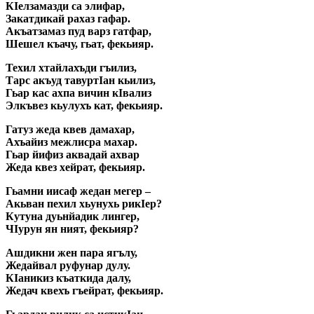
КIелзамазди са элифар,
Закатдикай рахаз гафар.
Акъатзамаз пуд варз гатфар,
Шешел къачу, гьат, фекьияр.
Техил хтайлахъди гъилиз,
Тарс акъуд тавуртIан кьилиз,
Гьар кас ахпа вичин кIвализ
Элкъвез кьулухъ кат, фекьияр.
Гатуз жеда квев дамахар,
Ахъайиз межлисра махар.
Гьар йифиз аквадай ахвар
Жеда квез хейрат, фекьияр.
Гьамни иисаф жедан мегер –
Акьван пехил хьунухь рикIер?
Кутуна дуьнйадик лингер,
ЧIурун ян ният, фекьияр?
Ашдикни жен пapa ягълу,
Жедайвал руфунар дулу.
КIаникиз къаткида далу,
Жедач квехъ гъейрат, фекьияр.