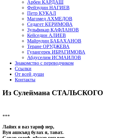
Арбен КАРДАШ
Фейзудин НАГИЕВ
Петр КУКАЛ
Магомед АХМЕДОВ
Седагет КЕРИМОВА
Зульфикар КАФЛАНОВ
Кейседин АЛИЕВ
Майрудин БАБАХАНОВ
Теране ОРУДЖЕВА
Гулангерек ИБРАГИМОВА
Абдуселим ИСМАИЛОВ
Знакомство с переводчиком
Ссылки
От всей души
Контакты
Из Сулеймана СТАЛЬСКОГО
***
Лайих я ваз тариф иер,
Вун ашкъид булах я, тават.
Сарар седеф, пIузар гегьвер,