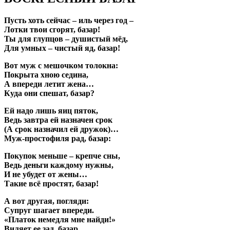
Пусть хоть сейчас – иль через год –
Лотки твои сгорят, базар!
Ты для глупцов – душистый мёд,
Для умных – чистый яд, базар!
Вот муж с мешочком толокна:
Покрыта хною седина,
А впереди летит жена…
Куда они спешат, базар?
Ей надо лишь яиц пяток,
Ведь завтра ей назначен срок
(А срок назначил ей дружок)…
Муж-простофиля рад, базар:
Покупок меньше – крепче сны,
Ведь деньги каждому нужны,
И не убудет от жены…
Такие всё простят, базар!
А вот другая, погляди:
Супруг шагает впереди.
«Платок немедля мне найди!»
Виляет ее зад, базар.