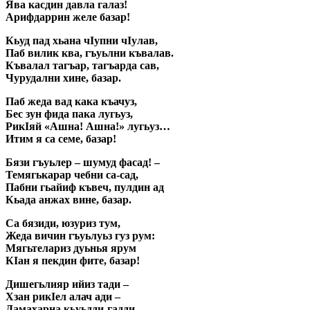
Ява касдин давла галаз!
Арифдаррин желе базар!
Кьуд пад хьана чIупни чIулав,
Паб вилик ква, гъуьлни къвалав.
Къвалал тагъар, тагъарда сав,
Чурудални хине, базар.
Паб жеда вад кака къачуз,
Бес зун фида пака лугьуз,
РикIяй «Ашна! Ашна!» лугьуз…
Итим я са семе, базар!
Бязи гъуьлер – шумуд фасад! –
Темягькарар чебни са-сад,
Пабни гьайиф къвеч, пулдин ад
Кьада анжах вине, базар.
Са бязиди, юзуриз тум,
Жеда вичин гъуьлуьз гуз рум:
Мягьтелариз дуьнья ярум
КIан я пекдин фите, базар!
Дишегьлияр ийиз тади –
Хзан рикIел алач ади –
Дамахарна кьуьдди-гадди,