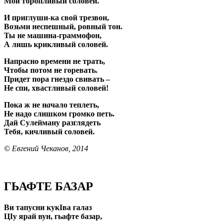
Мой торопливый соловей.
И приглуши-ка свой трезвон,
Возьми неспешный, ровный тон.
Ты не машина-граммофон,
А лишь крикливый соловей.
Напрасно времени не трать,
Чтобы потом не горевать.
Придет пора гнездо свивать –
Не спи, хвастливый соловей!
Пока ж не н
а
чало теплеть,
Не надо слишком громко петь.
Дай Сулейману разглядеть
Тебя, кичливый соловей.
© Евгений Чеканов, 2014
ГЬАФТЕ БАЗАР
Ви тапусни кукIва галаз
ЦIу ярай вун, гьафте базар,