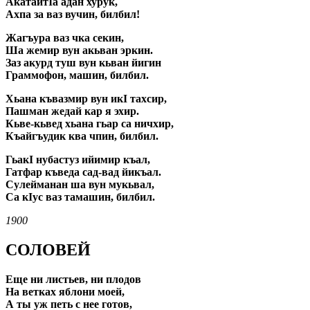
АкатайтIа адан хурук,
Ахпа за ваз вучин, билбил!
Жагъура ваз чка секин,
Ша жемир вун акьван эркин.
Заз акурд туш вун кьван йигин
Граммофон, машин, билбил.
Хьана къвазмир вун икI тахсир,
Пашман жедай кар я эхир.
Кьве-кьвед хьана гьар са ничхир,
Къайгъудик ква чпин, билбил.
ГьакI нубастуз ийимир къал,
Гатфар къведа сад-вад йикъал.
Сулейманан ша вун мукьвал,
Са кIус ваз тамашин, билбил.
1900
СОЛОВЕЙ
Еще ни листьев, ни плодов
На ветках яблони моей,
А ты уж петь с нее готов,