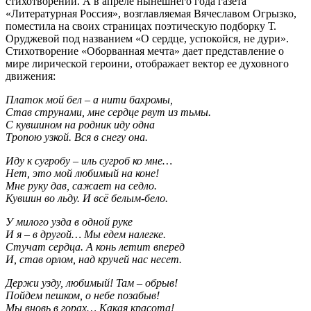
стихотворений. А в апреле нынешнего года газета
«Литературная Россия», возглавляемая Вячеславом Огрызко,
поместила на своих страницах поэтическую подборку Т.
Оруджевой под названием «О сердце, успокойся, не дури».
Стихотворение «Оборванная мечта» дает представление о
мире лирической героини, отображает вектор ее духовного
движения:
Платок мой бел – а нити бахромы,
Став струнами, мне сердце рвут из тьмы.
С кувшином на родник иду одна
Тропою узкой. Вся в снегу она.
Иду к сугробу – иль сугроб ко мне…
Нет, это мой любимый на коне!
Мне руку дав, сажает на седло.
Кувшин во льду. И всё белым-бело.
У милого узда в одной руке
И я – в другой… Мы едем налегке.
Стучат сердца. А конь летит вперед
И, став орлом, над кручей нас несет.
Держи узду, любимый! Там – обрыв!
Пойдем пешком, о небе позабыв!
Мы вновь в горах… Какая красота!