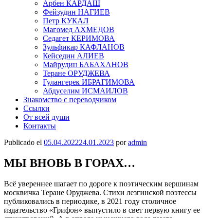
Арбен КАРДАШ
Фейзудин НАГИЕВ
Петр КУКАЛ
Магомед АХМЕДОВ
Седагет КЕРИМОВА
Зульфикар КАФЛАНОВ
Кейседин АЛИЕВ
Майрудин БАБАХАНОВ
Теране ОРУДЖЕВА
Гулангерек ИБРАГИМОВА
Абдуселим ИСМАИЛОВ
Знакомство с переводчиком
Ссылки
От всей души
Контакты
Publicado el
05.04.2022
24.01.2023
por
admin
МЫ ВНОВЬ В ГОРАХ…
Всё увереннее шагает по дороге к поэтическим вершинам
москвичка Теране Оруджева. Стихи лезгинской поэтессы
публиковались в периодике, в 2021 году столичное
издательство «Грифон» выпустило в свет первую книгу ее