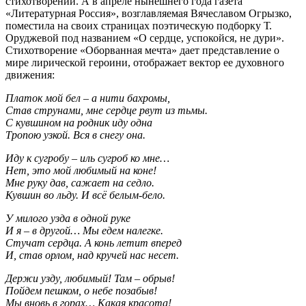
стихотворений. А в апреле нынешнего года газета
«Литературная Россия», возглавляемая Вячеславом Огрызко,
поместила на своих страницах поэтическую подборку Т.
Оруджевой под названием «О сердце, успокойся, не дури».
Стихотворение «Оборванная мечта» дает представление о
мире лирической героини, отображает вектор ее духовного
движения:
Платок мой бел – а нити бахромы,
Став струнами, мне сердце рвут из тьмы.
С кувшином на родник иду одна
Тропою узкой. Вся в снегу она.
Иду к сугробу – иль сугроб ко мне…
Нет, это мой любимый на коне!
Мне руку дав, сажает на седло.
Кувшин во льду. И всё белым-бело.
У милого узда в одной руке
И я – в другой… Мы едем налегке.
Стучат сердца. А конь летит вперед
И, став орлом, над кручей нас несет.
Держи узду, любимый! Там – обрыв!
Пойдем пешком, о небе позабыв!
Мы вновь в горах… Какая красота!