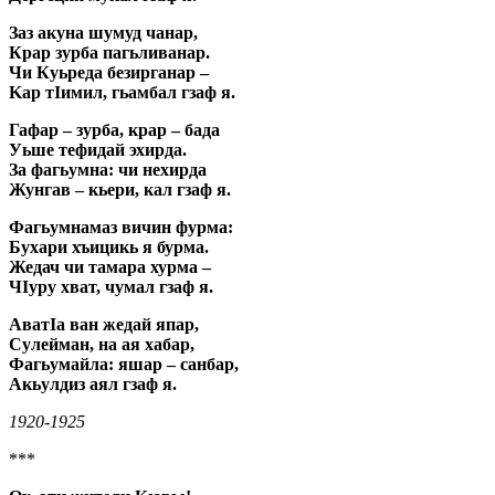
Заз акуна шумуд чанар,
Крар зурба пагьливанар.
Чи Куьреда безирганар –
Kap тIимил, гьамбал гзаф я.
Гафар – зурба, крар – бада
Уьше тефидай эхирда.
За фагьумна: чи нехирда
Жунгав – кьери, кал гзаф я.
Фагьумнамаз вичин фурма:
Бухари хъицикь я бурма.
Жедач чи тамара хурма –
ЧIуру хват, чумал гзаф я.
АватIа ван жедай япар,
Сулейман, на ая хабар,
Фагьумайла: яшар – санбар,
Акьулдиз аял гзаф я.
1920-1925
***