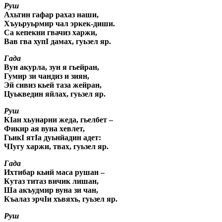
Руш
Ахьтин гафар рахаз наши,
Хъуьруьрмир чал эркек-диши.
Са кепекни гвачиз харжи,
Вав гва хупI дамах, гуьзел яр.
Гада
Вун акурла, зун я гьейран,
Гумир зи чандиз и зиян,
Эй сивиз кьей таза жейран,
Цуькведин яйлах, гуьзел яр.
Руш
КIан хьунарни жеда, гьелбет –
Фикир ая вуна хевлет,
ГьикI ятIа дуьнйадин адет:
ЧIугу харжи, твах, гуьзел яр.
Гада
Ихтибар кьий маса рушан –
Кутаз титаз вичик лишан,
Ша акъудмир вуна зи чан,
Къалаз эрчIи хъвяхъ, гуьзел яр.
Руш