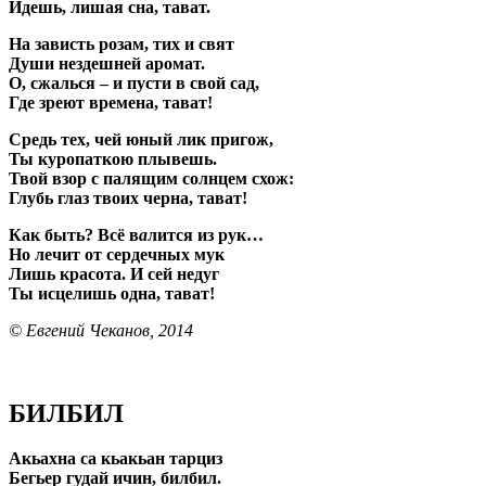
Идешь, лишая сна, тават.
На зависть розам, тих и свят
Души нездешней аромат.
О, сжалься – и пусти в свой сад,
Где зреют времена, тават!
Средь тех, чей юный лик пригож,
Ты куропаткою плывешь.
Твой взор с палящим солнцем схож:
Глубь глаз твоих черна, тават!
Как быть? Всё в
а
лится из рук…
Но лечит от сердечных мук
Лишь красота. И сей недуг
Ты исцелишь одна, тават!
© Евгений Чеканов, 2014
БИЛБИЛ
Акьахна са кьакьан тарциз
Бегьер гудай ичин, билбил.