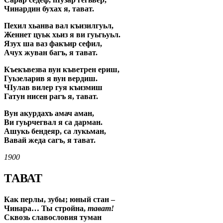
Чинардин бухах я, тават.
Пехил хьанва вал къизилгуьл,
Женнет цуьк хьиз я ви гуьгьуьл.
Язух ша ваз факъир сефил,
Ачух жуван багъ, я тават.
Къекъвезва вун къветрен ериш,
Гуьзеларив я вун вердиш.
ЧIулав вилер гуя къизмиш
Гатун нисен рагъ я, тават.
Вун акурдахъ амач аман,
Ви гуьрчегвал я са дарман.
Ашукь бендеяр, са лукьман,
Вавай жеда сагъ, я тават.
1900
ТАВАТ
Как перлы, зубы; юный стан –
Чинара… Ты стройна,
тават!
Сквозь славословия туман