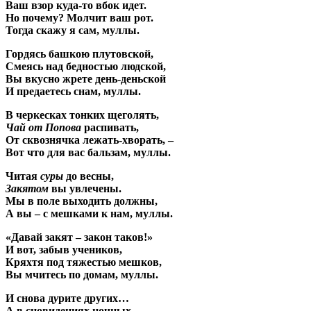
Ваш взор куда-то вбок идет.
Но почему? Молчит ваш рот.
Тогда скажу я сам, муллы.
Гордясь башкою плутовской,
Смеясь над бедностью людской,
Вы вкусно жрете день-деньской
И предаетесь снам, муллы.
В черкесках тонких щеголять,
Чай от Попова
распивать,
От сквознячка лежать-хворать, –
Вот что для вас бальзам, муллы.
Читая
суры
до весны,
Закятом
вы увлечены.
Мы в поле выходить должны,
А вы – с мешками к нам, муллы.
«Давай закят – закон таков!»
И вот, забыв учеников,
Кряхтя под тяжестью мешков,
Вы мчитесь по домам, муллы.
И снова д
у
рите других…
А в сновидениях ночных