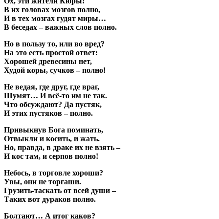
Ох, эти жители Кюры!
В их головах мозгов полно,
И в тех мозгах гудят миры…
В беседах – важных слов полно.
Но в пользу то, или во вред?
На это есть простой ответ:
Хорошей древесины нет,
Худой коры, сучков – полно!
Не ведая, где друг, где враг,
Шумят… И всё-то им не так.
Что обсуждают? Да пустяк,
И этих пустяков – полно.
Привыкнув Бога поминать,
Отвыкли и косить, и жать.
Но, правда, в драке их не взять –
И кос там, и серпов полно!
Небось, в торговле хороши?
Увы, они не торгаши.
Грузить-таскать от всей души –
Таких вот дураков полно.
Болтают… А итог каков?