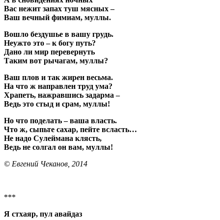
Вас нежит запах туш мясных –
Ваш вечный фимиам, муллы.
Вошло бездушье в вашу грудь.
Неужто это – к богу путь?
Дано ли мир перевернуть
Таким вот рычагам, муллы?
Ваш плов и так жир
е
н весьма.
На что ж направлен труд ума?
Храпеть, нажравшись задарма –
Ведь это стыд и срам, муллы!
Но что поделать – ваша власть.
Что ж, сыпьте сахар, пейте всласть…
Не надо Сулеймана клясть,
Ведь не солгал он вам, муллы!
© Евгений Чеканов, 2014
***
Я стхаяр, пул авайдаз