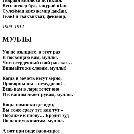
Гьардан вилик са истикIан.
Вегь шекер бул, такурай кIан.
Сулейман квез жемир дакIан,
ГьакI я гьакъикъат, фекьияр.
1909–1912
МУЛЛЫ
Уж не взыщите, в этот раз
Я посвящаю вам, муллы,
Чистосердечный свой рассказ…
Внимайте же словам, муллы!
Когда в мечеть несут зерно,
Проворны вы – немудрено! –
Ведь вам в лари течет оно
И к вашим льнет рукам, муллы.
Когда поминки где идут,
Вы тоже сразу тут как тут –
Поближе к плову… Бродит зуд
По вашим животам, муллы.
А вот при виде вдов-сирот