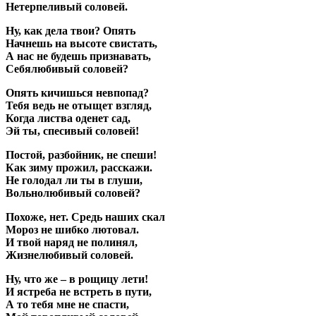
Нетерпеливый соловей.
Ну, как дела твои? Опять
Начнешь на высоте свистать,
А нас не будешь признавать,
Себялюбивый соловей?
Опять кичишься невпопад?
Тебя ведь не отыщет взгляд,
Когда листва оденет сад,
Эй ты, спесивый соловей!
Постой, разбойник, не спеши!
Как зиму пр
о
жил, расскажи.
Не голодал ли ты в глуши,
Вольнолюбивый соловей?
Похоже, нет. Средь наших скал
Мороз не шибко лютовал.
И твой наряд не полинял,
Жизнелюбивый соловей.
Ну, что же – в рощицу лети!
И ястреба не встреть в пути,
А то тебя мне не спасти,