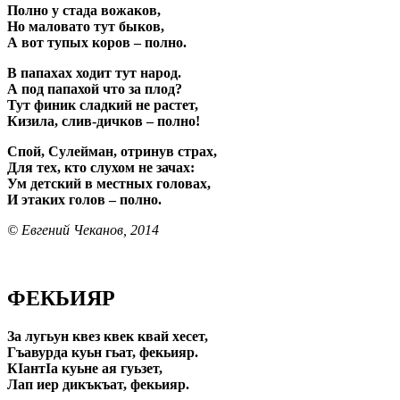
Полно у стада вожаков,
Но маловато тут быков,
А вот тупых коров – полно.
В папахах ходит тут народ.
А под папахой что за плод?
Тут финик сладкий не растет,
Кизила, слив-дичков – полно!
Спой, Сулейман, отринув страх,
Для тех, кто слухом не зачах:
Ум детский в местных головах,
И этаких голов – полно.
© Евгений Чеканов, 2014
ФЕКЬИЯР
За лугьун квез квек квай хесет,
Гъавурда куьн гьат, фекьияр.
КIантIа куьне ая гуьзет,
Лап иер дикъкъат, фекьияр.