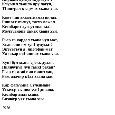
Къуьнел хьайла яру пагун,
ТIишерал къармах хьана хьи.
Кьве чин акьалтнамаз вичал,
Ришвет къачуз, тагуз мажал.
Кесибариз лугьуз «пашал!»
Мелъуьнрив дамах хьана хьи.
Гьар са кардал хьана чун мат,
Хьаначни им хупI зулумат!
Экъуьгъун я: япI-тфай-мат,
Халкьар икI яншах хьана хьи.
ХупI бул хьана эрекь-духан,
Пиянбурув чун гьикI рахан?
Гьар са ятаб вич вичиз хан,
Раж алачир к1ах хьана хьи.
Кар фагьумна Сулеймана:
Уьмуьр хьанва хупI дивана.
Кесибар амаз ксана,
Бязибур уях хьана хьи.
1916