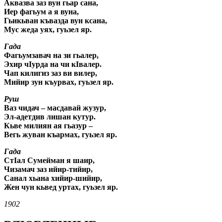
Аквазва заз вун гьар сана,
Иер фагьум а я вуна,
Гьикьван къвазда вун ксана,
Мус жеда уях, гуьзел яр.
Гада
Фагьумзавач на зи гьалер,
Эхир чIурда на чи кIвалер.
Чап килигиз заз ви вилер,
Мийир зун къурвах, гуьзел яр.
Руш
Ваз чидач – масдавай жузур,
Эл-адетдив лишан кутур.
Кьве милиян ая гьазур –
Вегь жуван къармах, гуьзел яр.
Гада
СтIал Сумейман я шаир,
Чизамач заз ийир-тийир,
Санал хьана хийир-шийир,
Жен чун кьвед уртах, гуьзел яр.
1902