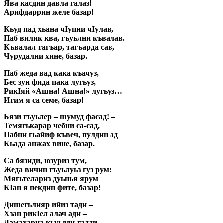
Ява касдин давла галаз!
Арифдаррин желе базар!
Кьуд пад хьана чIупни чIулав,
Паб вилик ква, гъуьлни къвалав.
Къвалал тагъар, тагъарда сав,
Чурудални хине, базар.
Паб жеда вад кака къачуз,
Бес зун фида пака лугьуз,
РикIяй «Ашна! Ашна!» лугьуз…
Итим я са семе, базар!
Бязи гъуьлер – шумуд фасад! –
Темягькарар чебни са-сад,
Пабни гьайиф къвеч, пулдин ад
Кьада анжах вине, базар.
Са бязиди, юзуриз тум,
Жеда вичин гъуьлуьз гуз рум:
Мягьтелариз дуьнья ярум
КIан я пекдин фите, базар!
Дишегьлияр ийиз тади –
Хзан рикIел алач ади –
Дамахарна кьуьдди-гадди,