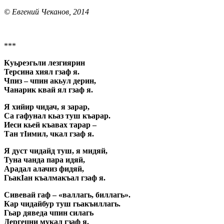
© Евгений Чеканов, 2014
***
Куьреэгьли лезгиярин
Терсина хиял гзаф я.
Чпиз – чпин акьул дерин,
Чанарик квай ял гзаф я.
Я хийир чидач, я зарар,
Са гафунал кьаз туш къарар.
Иеси кьей къавах тарар –
Тан тIимил, чкал гзаф я.
Я дуст чидайд туш, я мидяй,
Туна чанда пара идяй,
Арадал алачиз фидяй,
ГьакIан къалмакъал гзаф я.
Сивевай гаф – «валлагь, биллагь».
Кар чидайбур туш гьакъиллагь.
Гьар дяведа чпин силагь
Дергецни мукал гзаф я.