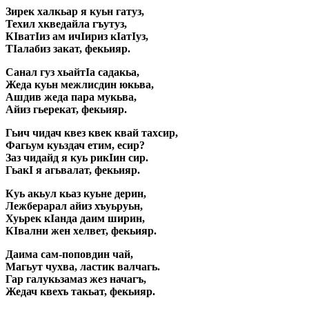
Зирек халкьар я куьн гатуз,
Техил хкведайла гъутуз,
КIватIиз ам ичIириз кIатIуз,
ТIалабиз закат, фекьияр.
Санал гуз хьайтIа садакьа,
Жеда куьн межлисдин юкьва,
Ашдив жеда пара мукьва,
Айиз гьерекат, фекьияр.
Гьич чидач квез квек квай тахсир,
Фагьум куьздач етим, есир?
Заз чидайд я куь рикIин сир.
ГьакI я агьвалат, фекьияр.
Куь акьул кьаз куьне дерин,
Лежберарал айиз хъуьруьн,
Хуьрек кIанда даим ширин,
КIвални жен хелвет, фекьияр.
Даима сам-поповдин чай,
Магьут чухва, ластик валчагь.
Гар галукьзамаз жез начагъ,
Жедач квехъ такьат, фекьияр.