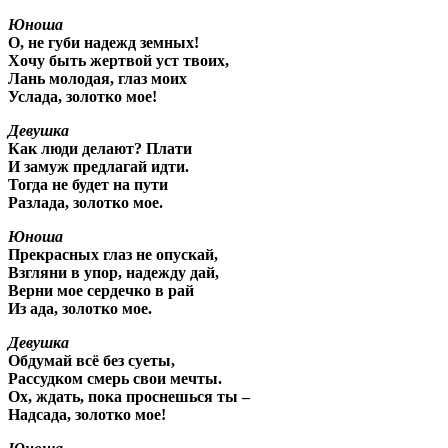
Юноша
О, не губи надежд земных!
Хочу быть жертвой уст твоих,
Лань молодая, глаз моих
Услада, золотко мое!
Девушка
Как люди делают? Плати
И замуж предлагай идти.
Тогда не будет на пути
Разлада, золотко мое.
Юноша
Прекрасных глаз не опускай,
Взгляни в упор, надежду дай,
Верни мое сердечко в рай
Из ада, золотко мое.
Девушка
Обдумай всё без суеты,
Рассудком смерь свои мечты.
Ох, ждать, пока проснешься ты –
Надсада, золотко мое!