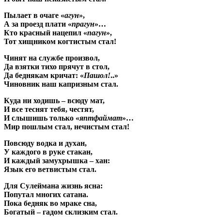
Пылает в очаге «
агун
»,
А за проезд плати «
прагун
»…
Кто красный нацепил «
пагун
»,
Тот хищником когтистым стал!
Чинят на службе произвол,
Да взятки тихо прячут в стол,
Да беднякам кричат: «
Пашол!
..»
Чиновник наш капризным стал.
Куда ни ходишь – всюду мат,
И все теснят тебя, честят,
И слышишь только «
яптфаймат
»…
Мир пошлым стал, нечистым стал!
Повсюду водка и духан,
У каждого в руке стакан,
И каждый замухрышка – хан:
Язык его ветвистым стал.
Для Сулеймана жизнь ясна:
Попутал многих сатана.
Пока бедняк во мраке сна,
Богатый – гадом склизким стал.