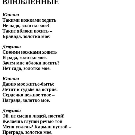
ВЛЮБЛЕННЫЕ
Юноша
Такими ножками ходить
Не надо, золотко мое!
Такие яблоки носить –
Бравада, золотко мое!
Девушка
Своими ножками ходить
Я рада, золотко мое.
Зачем мне яблоки носить?
Нет сада, золотко мое.
Юноша
Давно мое житье-бытье
Летит к судьбе на острие.
Сердечко нежное твое –
Награда, золотко мое.
Девушка
Эй, не смеши людей, постой!
Желаешь глупой речью той
Меня увлечь? Карман пустой –
Преграда, золотко мое.