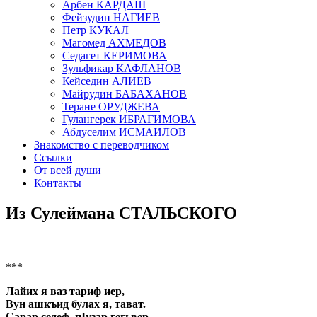
Арбен КАРДАШ
Фейзудин НАГИЕВ
Петр КУКАЛ
Магомед АХМЕДОВ
Седагет КЕРИМОВА
Зульфикар КАФЛАНОВ
Кейседин АЛИЕВ
Майрудин БАБАХАНОВ
Теране ОРУДЖЕВА
Гулангерек ИБРАГИМОВА
Абдуселим ИСМАИЛОВ
Знакомство с переводчиком
Ссылки
От всей души
Контакты
Из Сулеймана СТАЛЬСКОГО
***
Лайих я ваз тариф иер,
Вун ашкъид булах я, тават.
Сарар седеф, пIузар гегьвер,