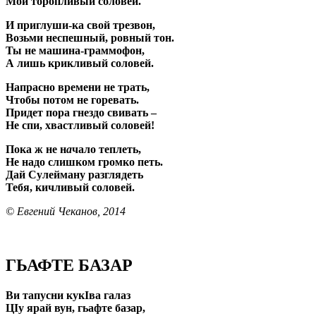
Мой торопливый соловей.
И приглуши-ка свой трезвон,
Возьми неспешный, ровный тон.
Ты не машина-граммофон,
А лишь крикливый соловей.
Напрасно времени не трать,
Чтобы потом не горевать.
Придет пора гнездо свивать –
Не спи, хвастливый соловей!
Пока ж не н
а
чало теплеть,
Не надо слишком громко петь.
Дай Сулейману разглядеть
Тебя, кичливый соловей.
© Евгений Чеканов, 2014
ГЬАФТЕ БАЗАР
Ви тапусни кукIва галаз
ЦIу ярай вун, гьафте базар,