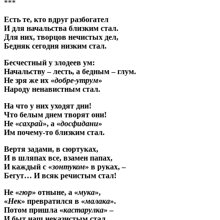
***
Есть те, кто вдруг разбогател
И для начальства близким стал.
Для них, творцов нечистых дел,
Бедняк сегодня низким стал.
Бесчестный у злодеев ум:
Начальству – лесть, а бедным – глум.
Не зря же их «
добре-утрум
»
Народу ненавистным стал.
На что у них уходят дни!
Что белым днем творят они!
Не «
сахрай
», а «
досфидани
»
Им почему-то близким стал.
Вертя задами, в сюртуках,
И в шляпах все, взамен папах,
И каждый с «
зонтуком
» в руках, –
Бегут… И всяк речистым стал!
Не «
гюр
» отныне, а «
мука
»,
«
Нек
» превратился в «
малака
».
Потом пришла «
кастарулка
» –
И быт наш неказистым стал.