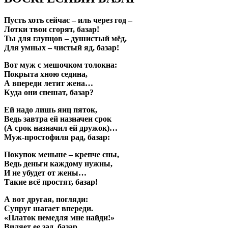
Пусть хоть сейчас – иль через год –
Лотки твои сгорят, базар!
Ты для глупцов – душистый мёд,
Для умных – чистый яд, базар!
Вот муж с мешочком толокна:
Покрыта хною седина,
А впереди летит жена…
Куда они спешат, базар?
Ей надо лишь яиц пяток,
Ведь завтра ей назначен срок
(А срок назначил ей дружок)…
Муж-простофиля рад, базар:
Покупок меньше – крепче сны,
Ведь деньги каждому нужны,
И не убудет от жены…
Такие всё простят, базар!
А вот другая, погляди:
Супруг шагает впереди.
«Платок немедля мне найди!»
Виляет ее зад, базар.