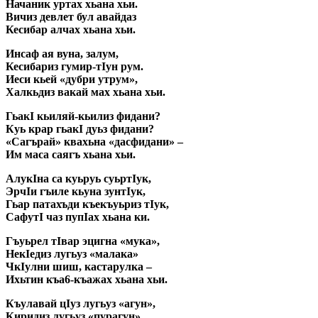
Начаник уртах хьана хьи.
Вичиз девлет бул авайдаз
Кесибар алчах хьана хьи.
Инсаф ая вуна, залум,
Кесибариз гумир-тIун рум.
Иеси кьей «дубри утрум»,
Халкьдиз вакай мах хьана хьи.
ГьакI кьиляй-кьилиз фидани?
Куь крар гьакI дуьз фидани?
«Сагърай» квахьна «дасфидани» –
Им маса саягъ хьана хьи.
АлукIна са куьруь суьртIук,
ЭрчIи гъиле кьуна зунтIук,
Гьар патахъди къекъуьриз тIук,
СафутI чаз пупIах хьана ки.
Гъуьрел тIвар эцигна «мука»,
НекIедиз лугьуз «малака»
ЧкIулни шиш, кастарулка –
Ихьтин къа6-къажах хьана хьи.
Къулавай цIуз лугьуз «агун»,
Киридиз лугьуз «пурагун»,