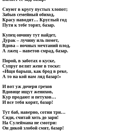
Снуют в кругу пустых хлопот;
Забыв семейный обиход,
Красу наводят… Круглый год
Пути к тебе торят, базар.
Купец овчину тут найдет,
Дурак – лучину иль помет,
Вдова – ночных мечтаний плод,
А лжец – наветов смрад, базар.
Порой, в заботах о куске,
Супруг велит жене в тоске:
«Ищи барыш, как брод в реке,
А то на кой нам ляд базар!»
И вот уж дочери грехов
Вдовице ищут женихов,
Кур продают и петухов…
И все тебя корят, базар!
Тут баб, наверно, сотни три…
Сиди, считай хоть до зари!
На Сулеймана не смотри:
Он дикой злобой смят, базар!