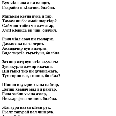
Вуч чIал ава а ви ванциз,
Гьарайиз я кIвачин, билбил.
Мягькем кьуна вуна и тар,
Тамам ян бес амай шартIар?
Саймиш тийиз чи жемятар,
XyпI кIевида ви чин, билбил.
Гьич чIал авач ви гьалариз,
Дамахзава на эллериз.
Аквадачир вун вилериз,
Вяде тиртIа хъуьтIуьн, билбил.
Заз чир жед вун ятIа къучагъ:
Зун акурла жемир къачагъ.
ЦIи гьикI тир ви дуланажагъ,
Тух тирни ваз, гишин, билбил?
ЦIинин кьуьдни хьана пайгар,
Дегиш хьанач мад ви рангар.
Гила хибни хьана азгар,
Йикъар фена чишин, билбил.
Жагъура ваз са кIеви рук,
Гьалт тавурай вал чинерук,