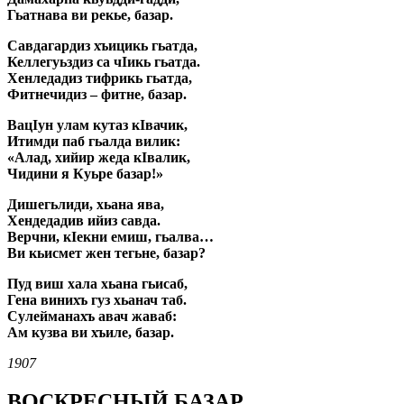
Гьатнава ви рекье, базар.
Савдагардиз хъицикь гьатда,
Келлегуьздиз са чIикь гьатда.
Хенледадиз тифрикь гьатда,
Фитнечидиз – фитне, базар.
ВацIун улам кутаз кIвачик,
Итимди паб гьалда вилик:
«Алад, хийир жеда кIвалик,
Чидини я Куьре базар!»
Дишегьлиди, хьана ява,
Хендедадив ийиз савда.
Верчни, кIекни емиш, гьалва…
Ви кьисмет жен тегьне, базар?
Пуд виш хала хьана гьисаб,
Гена винихъ гуз хьанач таб.
Сулейманахъ авач жаваб:
Ам кузва ви хъиле, базар.
1907
ВОСКРЕСНЫЙ БАЗАР