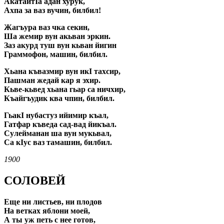
АкатайтIа адан хурук,
Ахпа за ваз вучин, билбил!
Жагъура ваз чка секин,
Ша жемир вун акьван эркин.
Заз акурд туш вун кьван йигин
Граммофон, машин, билбил.
Хьана къвазмир вун икI тахсир,
Пашман жедай кар я эхир.
Кьве-кьвед хьана гьар са ничхир,
Къайгъудик ква чпин, билбил.
ГьакI нубастуз ийимир къал,
Гатфар къведа сад-вад йикъал.
Сулейманан ша вун мукьвал,
Са кIус ваз тамашин, билбил.
1900
СОЛОВЕЙ
Еще ни листьев, ни плодов
На ветках яблони моей,
А ты уж петь с нее готов,