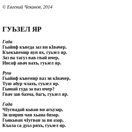
© Евгений Чеканов, 2014
ГУЬЗЕЛ ЯР
Гада
Гьайиф къведа заз ви кIвачер,
Къекъвемир вун ях, гуьзел яр.
Заз на тагуз вав гвай ичер,
Инсаф авач вахъ, гуьзел яр.
Руш
Гьайиф къвемир ваз зи кIвачер,
Туш абур члахъ, гуьзел яр.
Гьинай гуда за ваз ичер?
Гвач зав бахча, багъ, гуьзел яр.
Гада
ЧIугвадай кьван ви агьузар,
Зи ширин чан хьана бизар.
Гьикьван чIугван за ви азар,
Къала са дуьз ряхъ, гуьзел яр.