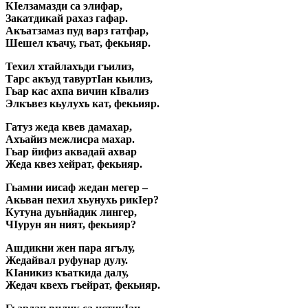
КIелзамазди са элифар,
Закатдикай рахаз гафар.
Акъатзамаз пуд варз гатфар,
Шешел къачу, гьат, фекьияр.
Техил хтайлахъди гъилиз,
Тарс акъуд тавуртIан кьилиз,
Гьар кас ахпа вичин кIвализ
Элкъвез кьулухъ кат, фекьияр.
Гатуз жеда квев дамахар,
Ахъайиз межлисра махар.
Гьар йифиз аквадай ахвар
Жеда квез хейрат, фекьияр.
Гьамни иисаф жедан мегер –
Акьван пехил хьунухь рикIер?
Кутуна дуьнйадик лингер,
ЧIурун ян ният, фекьияр?
Ашдикни жен пapa ягълу,
Жедайвал руфунар дулу.
КIаникиз къаткида далу,
Жедач квехъ гъейрат, фекьияр.